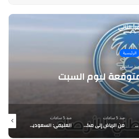
رأ التالي
الرئيسية
نذ ساعتين
توقعة ليوم السبت
منذ 5 ساعات
منذ 5 ساعات
منذ 6 ساعات
«لولا الهجرة لكنت سائق تاكسي».. تصريحات مرشح الشيوخ الأميركي عبدالرحمن السيد تشعل غضباً في مصر
من الرياض إلى مكة.. معالم المملكة تتوشح بأعلام الدول الثلاث احتفاءً بـ«اتفاقية مكة للدفاع المشترك»
العليمي: السعودية شريك لا غنى عنه.. والتحالف البحري بقيادتها ركيزة أمن المنطقة