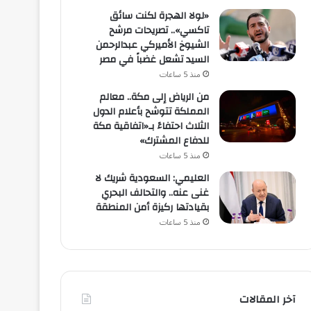
«لولا الهجرة لكنت سائق
تاكسي».. تصريحات مرشح
الشيوخ الأميركي عبدالرحمن
السيد تشعل غضباً في مصر
منذ 5 ساعات
من الرياض إلى مكة.. معالم
المملكة تتوشح بأعلام الدول
الثلاث احتفاءً بـ«اتفاقية مكة
للدفاع المشترك»
منذ 5 ساعات
العليمي: السعودية شريك لا
غنى عنه.. والتحالف البحري
بقيادتها ركيزة أمن المنطقة
منذ 5 ساعات
آخر المقالات