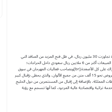
حقق مهرجان جادة الإبل في الطائف عوائد اقتصادية كبيرة تجاوزت 30 مليون ريال، في ظل فتح المزيد من المنافذ التي
تدعم الازدهار الاقتصادي في المملكة.[br]وسجلت قيمة المبيعات أكثر من 6 ملايين ريال سعودي داخل الحراجات؛
ليتحول معها المهرجان إلى أنشطة اقتصادية ممتلئة بالحراك على كل الأصعدة.[br]ويصاحب فعاليات المهرجان في سوق
الإبل إبرام أكثر من 250 صفقة يومياً، كما يشهد السوق عروض نحو 15 ألف متن من جميع الألوان، والذي يحظى بإقبال كبير
ت المملكة، بالإضافة إلى إقبال من المستثمرين من دول الخليج
تقدم خدمة تراثية واقتصادية عالية المردود، كما أنها تنسجم مع رؤية