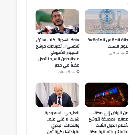
حالة الطقس المتوقعة
«لولا الهجرة لكنت سائق
ليوم السبت
تاكسي».. تصريحات مرشح
الشيوخ الأميركي
منذ ساعتين
عبدالرحمن السيد تشعل
غضباً في مصر
منذ 5 ساعات
من الرياض إلى مكة..
العليمي: السعودية
معالم المملكة تتوشح
شريك لا غنى عنه..
بأعلام الدول الثلاث
والتحالف البحري
احتفاءً بـ«اتفاقية مكة
بقيادتها ركيزة أمن