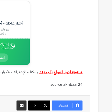
أخبار عاجلة - أ
منوعات |
رياض
إشترك ب
لتصلك 
انقر
● تنويه لزوار الموقع (الجدد) :-
يمكنك الإشتراك بالأخبار ع
source akhbaar24
مشاركة عبر البريد
فيسبوك
‫X