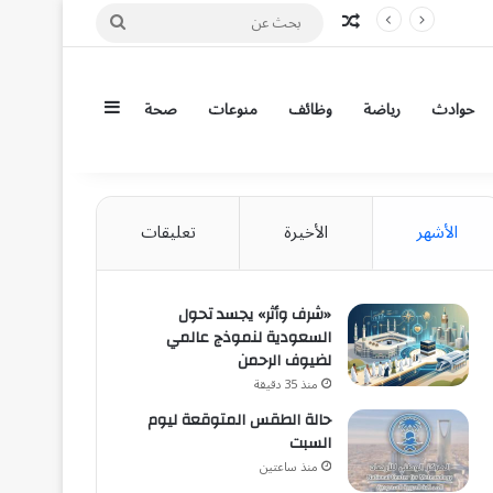
مقال عشوائي
بحث
عن
إضافة عمود جان
حوادث
رياضة
وظائف
منوعات
صحة
الأشهر
الأخيرة
تعليقات
«شرف وأثر» يجسد تحول
السعودية لنموذج عالمي
لضيوف الرحمن
منذ 35 دقيقة
حالة الطقس المتوقعة ليوم
السبت
منذ ساعتين