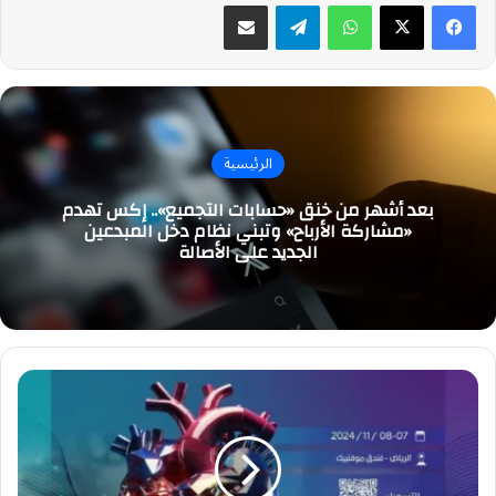
واتساب
تيلقرام
مشاركة عبر البريد
الرئيسية
بعد أشهر من خنق «حسابات التجميع».. إكس تهدم
«مشاركة الأرباح» وتبني نظام دخل المبدعين
الجديد على الأصالة
انطلاق
ملتقى
القلب
الوطني
الثالث