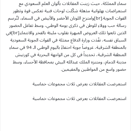
سماء المملكة، حيث زينت المقاتلات بألوان العلم السعودي مع
استعراضات بهلوانية مذهلة شكّلت لوحات فنية تعكس قوة وتطور
القوات الجوية.[br]وامتزج اللونان الأخضر والأبيض في السماء، لتُرسم
رسالة حب وولاء للوطن في ذكرى يومه الوطني، وسط تفاعل الحضور
الذين تابعوا تلك العروض المبهرة بقلوب مليئة بالفخر والانتماء.[br]في
السياق نفسه، نفّذت وزارة الدفاع ممثلة في القوات الجوية السعودية
بالمنطقة الشرقية، عروضاً جوية احتفاءً باليوم الوطني الـ 94 في سماء
المنطقة الشرقية، تحديداً في كل من الواجهة البحرية في كورنيش
مدينة الدمام، ومتنزه الملك عبدالله البيئي بمحافظة الأحساء، وسط
حضور واسع من المواطنين والمقيمين.
استعرضت المقاتلات بعرض ثلاث مجموعات خماسية
استعرضت المقاتلات بعرض ثلاث مجموعات خماسية