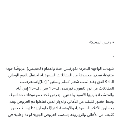
▪︎ واتس المملكة
.
شهدت الواجهة البحرية بكورنيش جدة والدمام (الخميس)، عروضًا جوية
متنوعة نفذتها مجموعة من المقاتلات السعودية، احتفاءً باليوم الوطني
الـ 94 الذي يقام تحت شعار “نحلم ونحقق “.[br]واستعرضت
المقاتلات من نوع تايفون، تورنيدو، ف-15 سي، ف-15 إس أيه،
والمتشحة بلونيها الأسود والذهبي، بعرض ثلاث مجموعات خماسية،
وسط حضور كثيف من الأهالي والزوار الذين تفاعلوا مع العروض وهم
يحملون الأعلام السعودية والأوشحة اعتزازًا بالوطن.[br]وسط حضور
كثيف من الأهالي والزواروقد رسمت العروض الجوية لوحة وطنية في