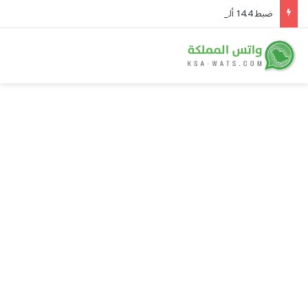
ضبط 14.4 ألف مخالف وترحيل 10.8 آلاف في أسبوع