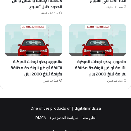
10.8 آلاف في أسبوع
لأنظمة الإقامة والعمل وأمن
الحدود خلال أسبوع
منذ 36 دقيقة
منذ 47 دقيقة
«المرور» يحذر: لوحات المركبة
«المرور» يحذر: لوحات المركبة
التالفة أو غير الواضحة مخالفة
التالفة أو غير الواضحة مخالفة
بغرامة تبلغ 2000 ريال
بغرامة تبلغ 2000 ريال
منذ ساعتين
منذ ساعتين
One of the products of | digitalminds.sa
أعلن معنا
سياسة الخصوصية
DMCA