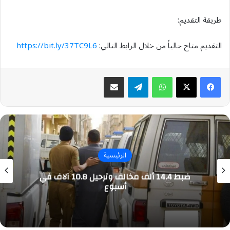
طريقة التقديم:
التقديم متاح حالياً من خلال الرابط التالي:
https://bit.ly/37TC9L6
واتساب
تيلقرام
مشاركة عبر البريد
الرئيسية
ضبط 14.4 ألف مخالف وترحيل 10.8 آلاف في
أسبوع