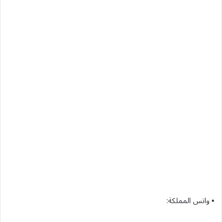
▪︎ واتس المملكة: