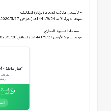
– تأسيس مكاتب المحاماة وإدارة التكاليف
موعد الدورة: الأحد 1441/9/24هـ (الموافق 2020/5/17هـ) من 11:30 مساءاً حتى 1:00 منتصف الليل.
– مقدمة التسويق العقاري
موعد الدورة: الأربعاء 1441/9/27هـ (الموافق 2020/5/20م) من 11:00 مساءاً حتى 1:00 منتصف الليل.
أخبار عاجلة - أ
منوعات |
رياض
إشترك ب
لتصلك 
انقر