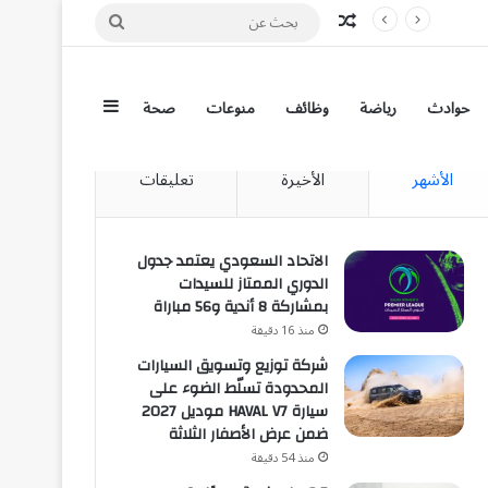
مقال عشوائي
بحث
عن
إضافة عمود جان
حوادث
رياضة
وظائف
منوعات
صحة
الأشهر
الأخيرة
تعليقات
الاتحاد السعودي يعتمد جدول
الدوري الممتاز للسيدات
بمشاركة 8 أندية و56 مباراة
منذ 16 دقيقة
شركة توزيع وتسويق السيارات
المحدودة تسلّط الضوء على
سيارة HAVAL V7 موديل 2027
ضمن عرض الأصفار الثلاثة
منذ 54 دقيقة