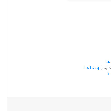
هنا
كاليف):
إضغط هنا
ا