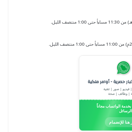
خبار حصرية - أوامر ملكية
 فيديو | صور | تقنية
ة | وظائف | صحة
خدمة الواتساب مجاناً
الرسائل
 هنا للإنضمام