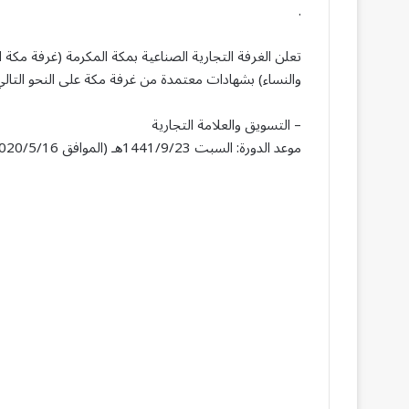
.
والنساء) بشهادات معتمدة من غرفة مكة على النحو التالي
– التسويق والعلامة التجارية
موعد الدورة: السبت 1441/9/23هـ (الموافق 2020/5/16م) من 11:00 مساءاً حتى 12:00 منتصف الليل.