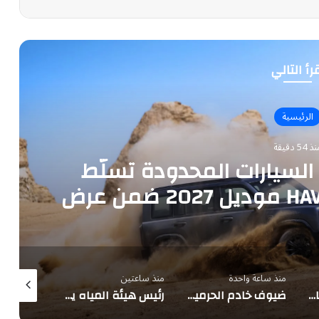
رأ التالي
الرئيسية
 54 دقيقة
لسيارات المحدودة تسلّط
الضوء على سيارة HAVAL V7 موديل 2027 ضمن عرض
ار الثلاثة
منذ ساعة واحدة
منذ ساعتين
منذ ساعتين
2.5 مليون م³ يوميًا.. 4 مشروعات للمياه المحلاة بالجبيل ورأس الخير
ضيوف خادم الحرمين يزورون معالم المدينة
رئيس هيئة المياه يتفقد 4 مشروعات تحلية بطاقة 2.5 مليون متر مكعب يومياً