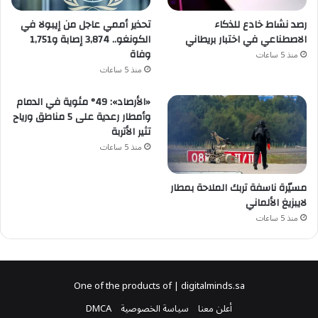
رصد نشاط خادع للذكاء
تحذير أممي عاجل من إيبولا في
الاصطناعي في اختبار بريطاني
الكونغو.. 3,874 إصابة و1,751
وفاة
منذ 5 ساعات
منذ 5 ساعات
«الأرصاد»: 49° مئوية في الدمام
وأمطار رعدية على 5 مناطق ورياح
تثير الأتربة
منذ 5 ساعات
مسيّرة ناسفة تربك الملاحة بمطار
لايبزيغ الألماني
منذ 5 ساعات
One of the products of | digitalminds.sa
أعلن معنا
سياسة الخصوصية
DMCA