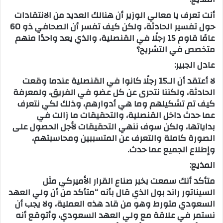
أنت تعرف يا معالي الوزير أن هنالك العديد من الانتقادات
حول تفسير الحادثة، ولكن كيف تفسر أن الصحافي ذو 60
عامًا قاوم 15 رجلًا في القنصلية، والذي يعد واحدًا منهم
متخصص في التشريح؟
عادل الجبير:
لا أعتقد أن الـ15 رجلًا كانوا في القنصلية عندما وقعت
الحادثة، ولكننا نتحرى عن كل عضو في الفريق، ولمعرفة
كيف تم تشكيلهم وما هي أدوارهم، وذلك لكي نتعرف
عما حدث داخل القنصلية، والتحقيقات ما زالت في
بداياتها، ولكن سوف ننهي التحقيقات لأجل الحصول على
الصورة كاملة والتعرف عن المتسببين ومحاسبتهم،
وإطلاع الجميع عما حدث.
المذيع:
متأكد أنك سمعت بخبر صناع القرار الأميركي مثل
السيناتور راند بول الذي قال بأنه “متأكد من أن ولي العهد
السعودي متورط وهو من قاد هذه العملية، ولا يجب أن
نستمر في علاقة مع ولي العهد السعودي، وأتوقع أنه