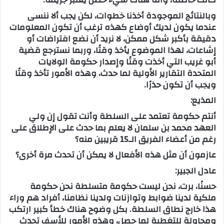
وبالنتائج الموجودة أخذنا خطوات، لكن يجب ألا ننسى
عندما يكون لديك أوضاع كهذه ترغب أن تكون المعلومات
دقيقة بأكبر شكل ممكن، لا نريد أن نضع افتراضات أو
إشاعات، لهذا الموضوع يأخذ وقتًا، وربما نسترجع قضية
أبو غريب التي أخذت وقتًا وإصدار حكومة الولايات
المتحدة التقارير الأولية لما حدث، وهذه الأمور تأخذ وقتًا
ويجب أن تكون حذرًا.
المذيع:
أنتم حكومة تعتمد على السلطة وأنت تقول إن ولي
العهد محمد بن سلمان لا يعلم بما حدث على الإطلاق على
رغم من أعضاء الفريق الـ15 قريبين منه؟
عازمون أن مثل هذه الأفعال لا يمكن أن تحدث مرة أخرى؟
عادل الجبير:
حسنًا، برت، نحن ليست حكومة متسلطة نحن حكومة
ملكية لدينا ضوابط وتوازنات ولدينا نظامنا، أفراد هم وراء
هذا خارج نطاق السلطة. بكل وضوح هناك خطأ كبير ارتكب
ومحاولة للتغطية لما حصل، وهذه الأمور للأسف تحدث