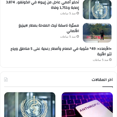
تحذير أممي عاجل من إيبولا في الكونغو.. 3,874
إصابة و1,751 وفاة
منذ 5 ساعات
مسيّرة ناسفة تربك الملاحة بمطار لايبزيغ
الألماني
منذ 5 ساعات
«الأرصاد»: 49° مئوية في الدمام وأمطار رعدية على 5 مناطق ورياح
تثير الأتربة
منذ 5 ساعات
آخر المقالات