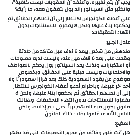
يجب أن يتم تغييره، وأعتقد أن العقوبات ليست كافية”،
والكثير مثل السيناتور راند بول يتفقون معه، ما رأيك؟
على أعضاء الكونجرس الانتظار إلى أن تصلهم الحقائق ثم
يحكموا بناءً عليها ولكن لا يقفزوا للاستنتاجات بدون
انتهاء التحقيقات:
عادل الجبير:
مندهش من شخص يبعد 6 آلاف ميل متأكد من حادثة
وقعت على بعد 6 آلاف ميل عنه، وليست لديه معلومات
أو استخبارات، ولذلك يعد السيناتور بول يحكم بالعواطف
والاحتماليات وليست مبنية على الحقائق، وبخصوص
موضوع من يقود السعودية ذلك يعد قرارًا سعوديًّا ولا
أحد آخر غيرها، وباحترام أدعو أعضاء الكونجرس للانتظار
إلى أن تصلهم الحقائق ثم يحكموا بناءً عليها، ولكن لا
يقفزوا للاستنتاجات بدون انتهاء التحقيقات، وهنالك
قانون يكون فيه المتهم بريئًا حتى تتم إدانته، ولكن
الناس للأسف قاموا بقلب ذلك القانون.
المذيع:
هل أنت قلق وخائف من مجرى التحقيقات التي قد تظهر