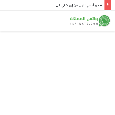
تحذير أممي عاجل من إيبولا في الكونغو.. 3,874 إصابة و1,751 وفاة