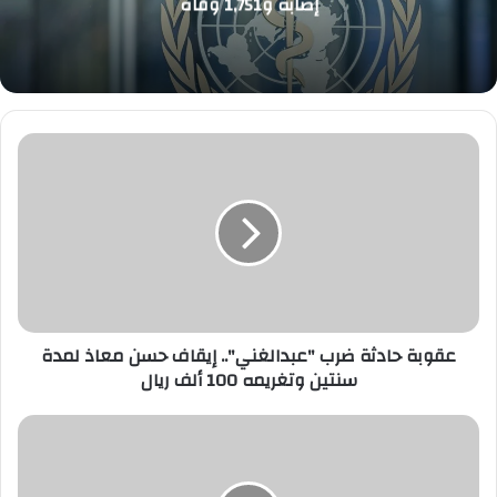
إصابة و1,751 وفاة
عقوبة
حادثة
ضرب
"عبدالغني"..
إيقاف
حسن
معاذ
لمدة
سنتين
وتغريمه
عقوبة حادثة ضرب "عبدالغني".. إيقاف حسن معاذ لمدة
100
سنتين وتغريمه 100 ألف ريال
ألف
ريال
احذر
من
"تورم
القدمين"..