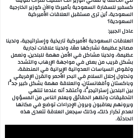
في الخاتمة يا معالي الوزير أنت أمضيت فترات طويلة
كسفير للسفارة السعودية بأميركا والآن كوزير الخارجية
السعودية، أين ترى مستقبل العلاقات الأميركية
السعودية؟
عادل الجبير:
العلاقات السعودية الأميركية تاريخية وإستراتيجية، ولدينا
مصالح عظيمة نشاركها معًا، ولدينا علاقات تجارية
عظيمة، ولدينا مشاكل في الأمن مهمة للبلدين، ونعمل
بشكل قريب من بعض في مواجهة الإرهاب والتشدد
وتقوض السياسات العدوانية الإيرانية في المنطقة،
ونحاول إحلال السلام في البحر الأحمر والقرن الإفريقي
وباكستان وأفغانستان، والعلاقة مهمة بشكل كبير جدًّا
بين البلدين إستراتيجيًّا، وأعتقد أنه عندما تنتهي
التحقيقات وتظهر الحقائق ويعلم الناس من المسؤول
ويرونهم يعاقبون ويرون الإجراءات توضع في مكانها
لعدم تكرار ذلك، وذلك سيجعل العلاقة تتعدى هذه
الحادثة.