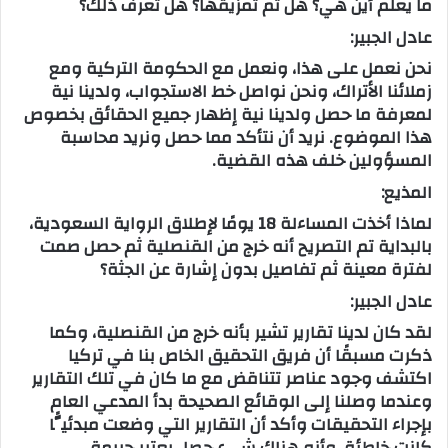
ما يعلم أين هي؟ هل تم تمزيقها؟ هل تعرف ذلك؟
عادل الجبير:
نحن نعمل على هذا، ونعمل مع الحكومة التركية ومع
زملائنا الأتراك، ونحن نواصل خط الاستجواب، ولدينا نية
لمعرفة ما حصل ولدينا نية إظهار جميع الحقائق بخصوص
هذا الموضوع. نريد أن نتأكد مما حصل ونريد محاسبة
المسؤولين خلف هذه القضية.
المذيع:
لماذا أخذت المساءلة 18 يومًا لإطلاق الرواية السعودية،
بالبداية تم التصريح أنه خرج من القنصلية ثم حصل صمت
لفترة معينة ثم تفاصيل بدون إشارة عن الجثة؟
عادل الجبير:
لقد كان لدينا تقارير تشير بأنه خرج من القنصلية، وكما
ذكرت مسبقًا أن فريق التحقيق الخاص بنا في تركيا
اكتشف وجود عناصر تتناقض مع ما كان في تلك التقارير
وعندما وصلنا إلى الوقائع الصحيحة بدأ المدعي العام
بإجراء التحقيقات وأكد أن التقارير التي وضعت مبدئيًّا
كانت خاطئة، وأنه هناك شيء حصل يعتبر جريمة.