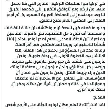
في تركيا مع السلطات التركية. التقارير التي كنا نحصل
عليها من تركيا ولم تتوافق التقارير التي قدمها الفريق
لنا بعد عودتهم إلى المملكة العربية السعودية. ثم أوعز
الملك إلى المدعي العام بفتح تحقيق،
وهو ما فعله قبل تسعة أيام واكتشف أن هناك تناقضات
واكتشفنا أنه قتل داخل القنصلية. نحن لا نعرف التفاصيل
ولا نعرف أين الجثة. المدعي العام أصدر أوامر باحتجاز (18)
شخصًا للاستجواب وربما لمحاكمتهم. كما أمر الملك
بإقالة عدد من المسؤولين بخصوص هذا الملف. هذا
الانتشار هو الخطوة الأولى في رحلة طويلة، ونحن
عازمون على كشف كل حجر ونحن عازمون على معرفة
وإظهار كل الحقائق، ونحن عازمون على معاقبة أولئك
الذين وراء جريمة القتل. ونحن عازمون على ضمان أن
المؤسسات التي تتعامل مع الاستخبارات تم فحصها
وموازنتها في ذلك وضمان أن شيئًا من هذا لا يمكن أن
يحدث مرة أخرى.
المذيع:
لقد قلت أنك لا تعلم مكان تواجد الجثة، على الأرجح شخص