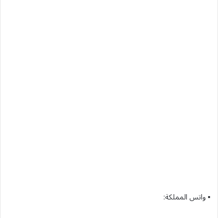
▪︎ واتس المملكة: