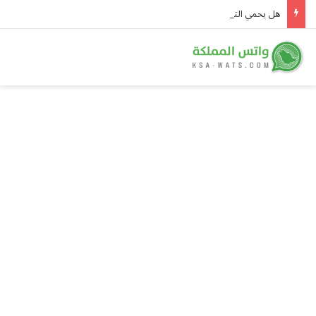
هل يحمي التعلم المستمر من الزهايمر؟.. دراسة تكشف تراجع الخطر 38%