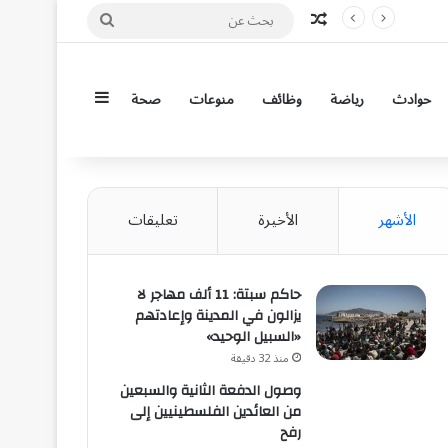
مقال عشوائي
بحث
عن
إضافة عمود جان
حوادث
رياضة
وظائف
منوعات
صحة
الأشهر
الأخيرة
تعليقات
حاكم سبتة: 11 ألف مهاجر لا
يزالون في المدينة وإعادتهم
«السبيل الوحيد»
منذ 32 دقيقة
وصول الدفعة الثانية والسبعين
من العائدين الفلسطينيين إلى
رفح