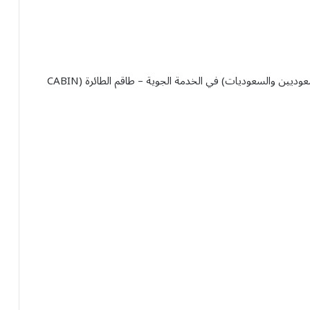
تعلن الخطوط الجوية السعودية عن فتح باب التقديم (للسعوديين والسعوديات) في الخدمة الجوية – طاقم الطائرة (CABIN