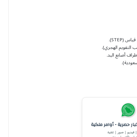
عودية).
خبار حصرية - أوامر ملكية
 فيديو | صور | تقنية
ة | وظائف | صحة