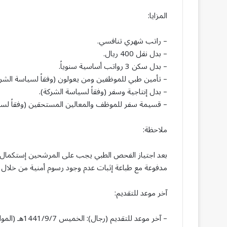
المزايا:
– راتب شهري تنافسي.
– بدل نقل 400 ريال.
– بدل سكن 3 رواتب أساسية سنوياً.
– تأمين طبي للموظفين ومن يعولون (وفقاً لسياسة الشرك
– بدل إنتاجية وسفر (وفقاً لسياسة الشركة).
– قسيمة سفر للموظف والمعالين المستحقين (وفقاً لسي
ملاحظة:
بعد اجتياز الفحص الطبي يجب على المرشحين إستكمال ال
مدفوعة مع طباعة إثبات عدم وجود رسوم أمنية من خلال خ
آخر موعد للتقديم:
– آخر موعد للتقديم (رجال): الخميس 1441/9/7هـ (الموافق 2020/4/30م).