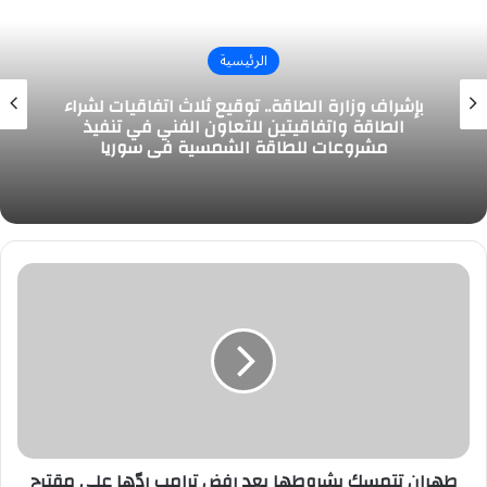
الرئيسية
بإشراف وزارة الطاقة.. توقيع ثلاث اتفاقيات لشراء
الطاقة واتفاقيتين للتعاون الفني في تنفيذ
مشروعات للطاقة الشمسية في سوريا
طهران
تتمسك
بشروطها
بعد
رفض
ترامب
ردّها
على
مقترح
وقف
طهران تتمسك بشروطها بعد رفض ترامب ردّها على مقترح