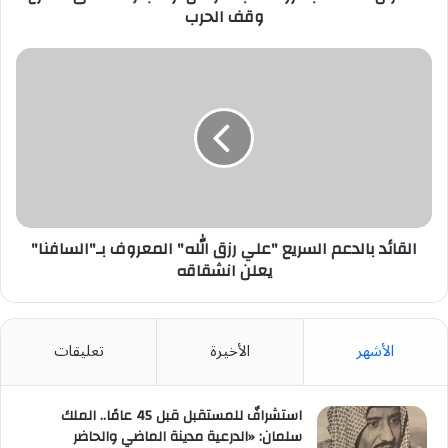
الحرب
وقف الحرب
القائد
بالدعم
السريع
"علي
رزق
الله"
المعروف
بـ"السافنا"
يعلن
انشقاقه
القائد بالدعم السريع "علي رزق الله" المعروف بـ"السافنا"
يعلن انشقاقه
الأشهر
الأخيرة
تعليقات
استشرافٌ للمستقبل قبل 45 عامًا.. الملك
سلمان: «الدرعية مدينة الماضي والحاضر