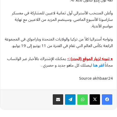
كفة بول إيزو ليكون بديلاً له.
وأعلن المنتخب الأسترالي أول ثمانية لاعبين للمشاركة في معسكر
ساراسوتا الأسبوع الماضي. وسينضم المزيد من اللاعبين مع نهاية
مواسم الأندية.
وتواجه أستراليا كلاً من تركيا والولايات المتحدة وباراجواي في المجموعة
الرابعة بكأس العالم التي ​تقام في الفترة ​من 11 يونيو إلى 19 يوليو.
● تنويه لزوار الموقع (الجدد) :-
يمكنك الإشتراك بالأخبار عبر الواتساب
مجاناً
انقر هنا
ليصلك كل ماهو جديد و حصري .
Source akhbaar24
واتساب
تيلقرام
مشاركة عبر البريد