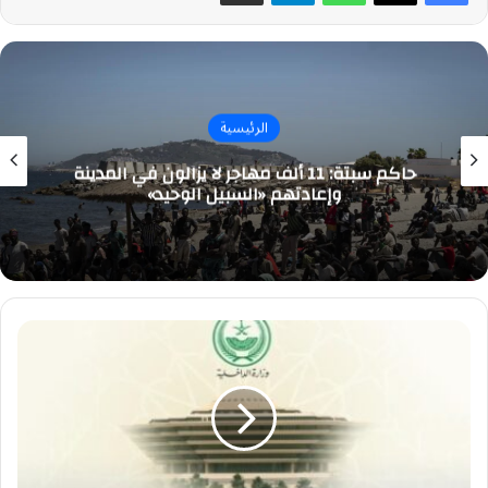
الرئيسية
حاكم سبتة: 11 ألف مهاجر لا يزالون في المدينة
وإعادتهم «السبيل الوحيد»
تنفيذ
حكم
القتل
حداً
بوافد
أنهى
حياة