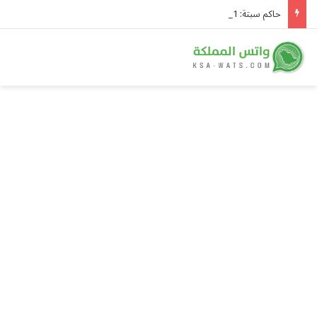
حاكم سبتة: 11 ألف مهاجر لا يزالون في المدينة وإعادتهم «السبيل الوحيد»