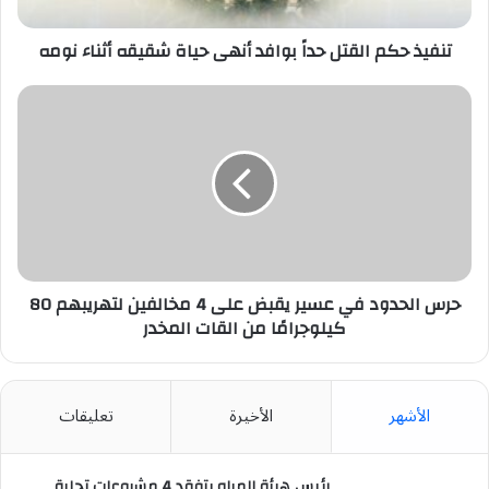
شقيقه
أثناء
نومه
تنفيذ حكم القتل حداً بوافد أنهى حياة شقيقه أثناء نومه
حرس
الحدود
في
عسير
يقبض
على
4
مخالفين
لتهريبهم
80
حرس الحدود في عسير يقبض على 4 مخالفين لتهريبهم 80
كيلوجرامًا
كيلوجرامًا من القات المخدر
من
القات
المخدر
الأشهر
الأخيرة
تعليقات
رئيس هيئة المياه يتفقد 4 مشروعات تحلية