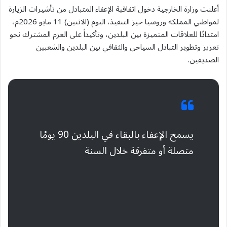
أعلنت وزارة الخارجية دخول اتفاقية الإعفاء المتبادل من تأشيرات الزيارة
لمواطني المملكة وروسيا حيز التنفيذ، اليوم (الاثنين) 11 مايو 2026م،
امتدادًا للعلاقات المتميزة بين البلدين، وتأكيداً على العزم المشترك نحو
تعزيز وتطوير التبادل السياحي والثقافي بين البلدين والشعبين
الصديقين.
يسمح الإعفاء بالبقاء في البلدين 90 يومًا
متصلة أو متفرقة خلال السنة