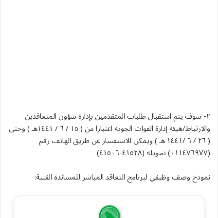
۲- سوف يتم استقبال طلبات المتقدمين بإدارة شؤون المتعاقدين
والارتباط/هيئة إدارة القوات الجوية اعتبارا من ( ١٥ / ٦ / ١٤٤١هـ ) وحتى
( ٢٦ / ٦ /١٤٤١ هـ ) ويمكن الاستفسار عن طريق الهاتف رقم
(٠١١٤٧٦٩٧٧) تحويله (٤١٥٢٨-٤١٥٠٦)
نموذج وصف وظيفي لبرنامج التعاقد المباشر للمساندة الفنية: