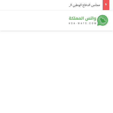
مجلس الدفاع الوطني اليمني يقر استمرار انعقاده الدائم ويتخذ قرارات لرفع الجاهزية وردع اعتداءات المليشيات الحوثية