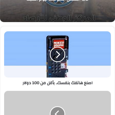
اصنع
هاتفك
بنفسك..
بأقل
من
100
دولار
اصنع هاتفك بنفسك.. بأقل من 100 دولار
11
وظيفة
قيادية
وإدارية
شاغرة