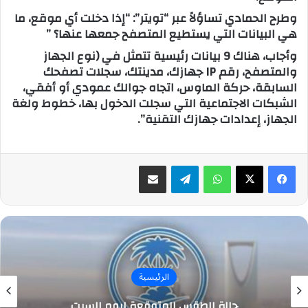
وطرح الحمادي تساؤلاً عبر “تويتر”: “إذا دخلت أي موقع، ما
هي البيانات التي يستطيع المتصفح جمعها عنها؟ ”
وأجاب، هناك 9 بيانات رئيسية تتمثل في (نوع الجهاز
والمتصفح، رقم IP جهازك، مدينتك، سجلات تصفحك
السابقة، حركة الماوس، اتجاه جوالك عمودي أو أفقي،
الشبكات الاجتماعية التي سجلت الدخول بها، خطوط ولغة
الجهاز، إعدادات جهازك التقنية”.
واتساب
تيلقرام
مشاركة عبر البريد
الرئيسية
حالة الطقس المتوقعة ليوم السبت