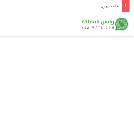
«الخضيري» يوصي بـ 20 دقيقة رياضة يومياً وتقليل السكريات للوقاية من الأمراض