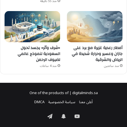
منذ 55 دقيقة
أمطار رعدية غزيرة مع برد على
«شرف وأثر» يجسد تحول
جازان وعسير وحرارة شديدة في
السعودية لنموذج عالمي
الرياض والشرقية
لضيوف الرحمن
منذ ساعتين
منذ 4 ساعات
One of the products of | digitalminds.sa
أعلن معنا
سياسة الخصوصية
DMCA
‫YouTube
سناب
تيلقرام