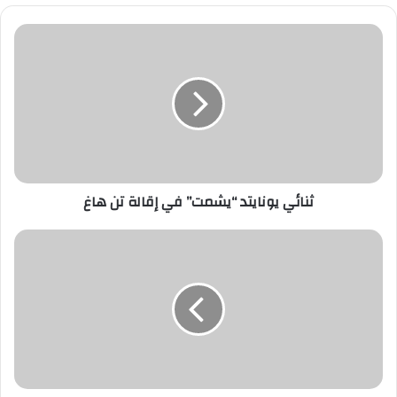
ثنائي
يونايتد
“يشمت”
في
إقالة
تن
هاغ
ثنائي يونايتد “يشمت” في إقالة تن هاغ
استشاري:
المصاب
بمتلازمة
«برادر
ويلي»
لا
يشعر
بالشبع