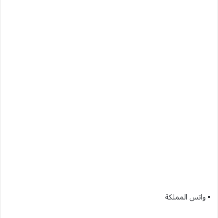
▪︎ واتس المملكة