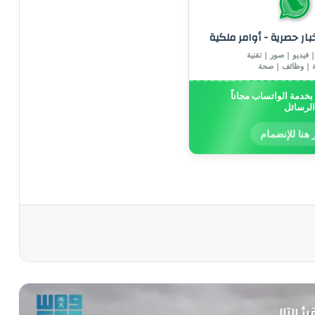
خبار حصرية - أوامر ملكية
 فيديو | صور | تقنية
ة | وظائف | صحة
خدمة الواتساب مجاناً
الرسائل
 هنا للإنضمام
رأ التالي