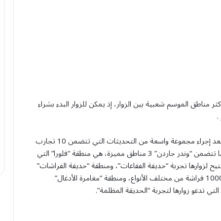
ر مناطق الموسم شعبية بين الزوار، إذ يمكن للزوار البدء بشراء
وتفتتح المنطقة أبوابها في الـ 7 من شهر نوفمبر المقبل، بعد إجراء مجموعة واسعة من التحديثات التي تتضمن 10 تجارب
جديدة، وأكثر من 90 لعبة تناسب جميع فئات الزوار، وكما تتضمن “وندر جاردن” 3 مناطق مميزة، هي منطقة “فلورا” التي
يح لزوارها تجربة “حديقة الفقاعات”، ومنطقة “حديقة الفراشات”
التي تقدم تجربة “بيت الفراشات”، حيث تجمع أكثر من 1000 فراشة من مختلف الأنواع، ومنطقة “مغامرة الأدغال”
تي تدعو زوارها لتجربة “الحديقة المظلمة”.