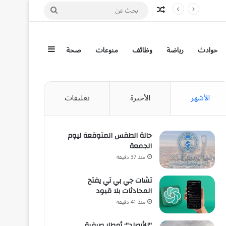
مقال عشوائي
بحث
عن
إضافة عمود جان
حوادث
رياضة
وظائف
منوعات
صحة
الأشهر
الأخيرة
تعليقات
حالة الطقس المتوقعة ليوم
الجمعة
منذ 37 دقيقة
تشات جي بي تي يفتح
المحادثات بلا قيود
منذ 41 دقيقة
"الأرصاد": أمطار صيفية