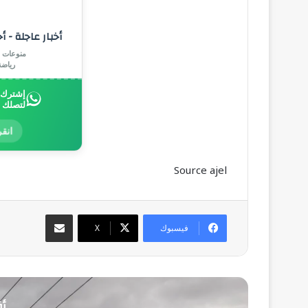
أخبار عاجلة - أ
منوعات |
رياض
إشترك ب
لتصلك 
انقر
Source ajel
مشاركة عبر البريد
فيسبوك
‫X
أق