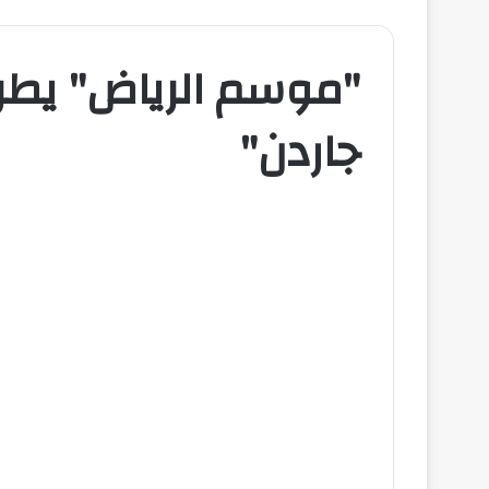
"موسم الرياض" يطرح
جاردن"