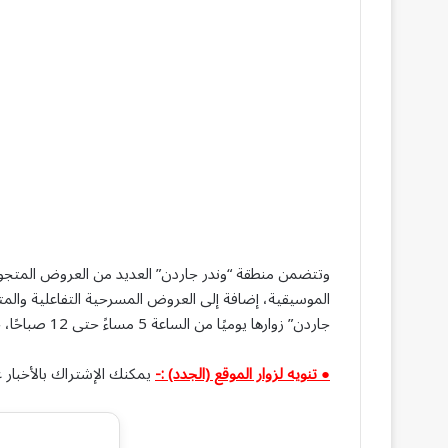
وتتضمن منطقة “وندر جاردن” العديد من العروض المتجولة
الموسيقية، إضافة إلى العروض المسرحية التفاعلية والمت
جاردن” زوارها يوميًا من الساعة 5 مساءً حتى 12 صباحًا، خلال أيام الأسبوع، ومن 4 مساءً حتى 12 صباحًا في نهاية الأسبوع.
● تنويه لزوار الموقع (الجدد) :-
يمكنك الإشتراك بالأخبار ع