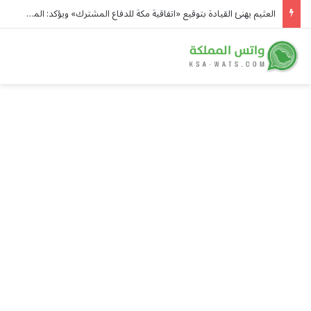
العثيم يهنئ القيادة بتوقيع «اتفاقية مكة للدفاع المشترك» ويؤكد: المملكة ترسخ دورها القيادي في صناعة الأمن والاستقرار