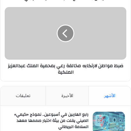
ضبط
مواطن
لارتكابه
مخالفة
رعي
بمحمية
الملك
عبدالعزيز
الملكية
ضبط مواطن لارتكابه مخالفة رعي بمحمية الملك عبدالعزيز
الملكية
الأشهر
الأخيرة
تعليقات
رابع الهاربين في أسبوعين.. نموذج «كيمي»
الصيني يفلت من بيئة اختبار صممها معهد
السلامة البريطاني