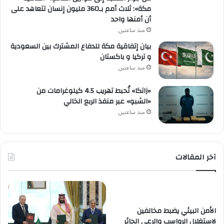
مكة»: ثلاث أمم بـ360 مليون إنسان تتعاهد على
أن أمنها واحد
منذ ساعتين
بيان إتفاقية مكة للدفاع المشترك بين السعودية
و تركيا و باكستان
منذ ساعتين
«زاتكا» تُحبط تهريب 4.5 كيلوغرامات من
«الشبو» عبر منفذ الربع الخالي
منذ ساعتين
آخر المقالات
الأمن البيئي يضبط مخالفين
لاستغلال الرواسب والرعي الجائر