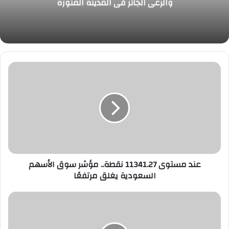
والرعي الجائر في المدينة المنورة
عند
مستوى
11341.27
نقطة..
مؤشر
سوق
الأسهم
السعودية
يغلق
مرتفعًا
عند مستوى 11341.27 نقطة.. مؤشر سوق الأسهم
السعودية يغلق مرتفعًا
الأرصاد:
أمطار
رعدية
على