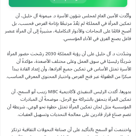
وأكّدت الأمين العام لمجلس شؤون الأسرة د. ميمونة آل خليل، أن
تمكين المرأة في المملكة لم يَعُدْ مرتبطًا بإتاحة الفرص فحسب، بل
أصبح قائمًا على النجاحات والأدوار التكاملية، مشيرةً إلى أن المرأة عنصر
فاعل يصنع الفرق في الأداء المؤسسي.
وشدّدت د. آل خليل على أن رؤية المملكة 2030 رسّخت حضور المرأة
شريكًا رئيسيًا في سوق العمل وعلى مختلف الأصعدة، مؤكدةً أن
الأسرة تمثل الأساس في تمكين جميع أفرادها، وأن إعداد القادة يبدأ
مبكرًا من الطفولة عبر فتح الفرص واختيار المحتوى المعرفي المناسب.
بدورها، أكدت الرئيس التنفيذي لأكاديمية MBC زينب أبو السمح، أن
تمكين المرأة يتحقق بالشراكة مع الرجل، موضحةً أن المبادرات
المؤسسية مثل لجان تمكين المرأة تمثل خطوة نحو الوعي، شريطة أن
تضم صناع قرار قادرين على معالجة التحديات وتسهيل العقبات.
واختتمت أبو السمح بالتأكيد على أن صناعة التحولات الثقافية ترتكز