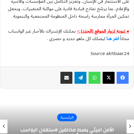
على الاستثمار في الإنسان، وتعزيز التكامل بين المؤسسات والأسرة
والإعلام، بما يرسّخ نماذج قيادية قادرة على مواكبة المتغيرات، ويجعل
تمكين المرأة ممارسة راسخة داخل المنظومة المجتمعية والتنموية.
● تنويه لزوار الموقع (الجدد) :-
يمكنك الإشتراك بالأخبار عبر الواتساب
مجاناً
انقر هنا
ليصلك كل ماهو جديد و حصري .
Source akhbaar24
واتساب
تيلقرام
مشاركة عبر البريد
الرئيسية
الأمن البيئي يضبط مخالفين لاستغلال الرواسب