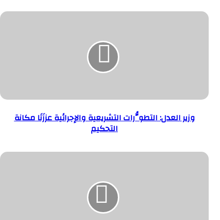
وزير
العدل:
التطوُّرات
التشريعية
والإجرائية
عززَتَا
وزير العدل: التطوُّرات التشريعية والإجرائية عززَتَا مكانة
مكانة
التحكيم
التحكيم
"التعليم"
تُلغي
تراخيص
74