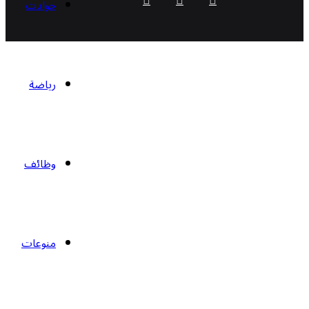
حوادث
تشات
رياضة
وظائف
منوعات