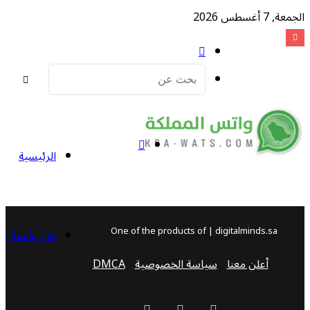
معة, 7 أغسطس 2026
مقال
عشوائي
بحث
عن
إضافة
الرئيسية
عمود
One of the products of | digitalminds.sa
مال وأعمال
أعلن معنا
سياسة الخصوصية
DMCA
جانبي
‫YouTube
سناب
تيلقرام