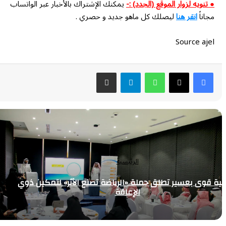
● تنويه لزوار الموقع (الجدد) :-
يمكنك الإشتراك بالأخبار عبر الواتساب
مجاناً
انقر هنا
ليصلك كل ماهو جديد و حصري .
Source ajel
واتساب
تيلقرام
مشاركة عبر البريد
الرئيسية
 قوى بعسير تطلق حملة «الرياضة تصنع الأثر» لتمكين ذوي
الإعاقة