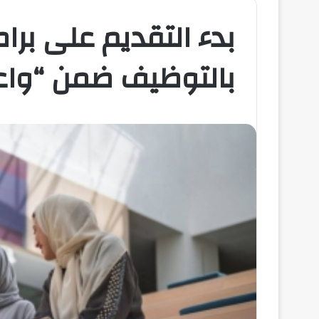
بدء التقديم على برام
بالتوظيف ضمن “واع