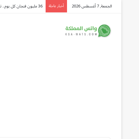
الجمعة, 7 أغسطس 2026
36 مليون فنجان كل يوم.. تقرير: السعودية ثانية العرب في استهلاك القهوة وسوقها يتجه نحو 40 مليار ريال
أخبار عاجلة