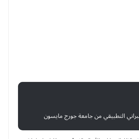
براني التطبيقي من جامعة جورج مايسون