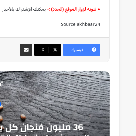
● تنويه لزوار الموقع (الجدد) :-
يمكنك الإشتراك بالأخبار ع
Source akhbaar24
مشاركة عبر البريد
فيسبوك
‫X
أق
م
36 مليون فنجان كل ي