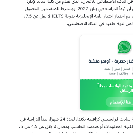
ي الذكاء الاصطناعي للأعمال، الذي يُقدم من كلية سايد لإدارة
الأعمال بجامعة أكسفورد في بريطانيا لمدة 12 شهرًا، على أن تبدأ الدراسة في يناير 2027. ويشترط للمتقدمين الحصول
على بكالوريوس في تقنية المعلومات أو هندسة الحاسب، مع اجتياز اختبار اللغة الإنجليزية بدرجة IELTS لا تقل عن 7.5،
خبار حصرية - أوامر ملكية
 فيديو | صور | تقنية
ة | وظائف | صحة
خدمة الواتساب مجاناً
الرسائل
 هنا للإنضمام
كما يشمل المسار دبلومًا عاليًا في علم البيانات من جامعة سانت فرانسيس كزافييه بكندا، لمدة 24 شهرًا، تبدأ الدراسة في
سبتمبر 2026. ويستهدف البرنامج حملة بكالوريوس في تقنية المعلومات أو هندسة الحاسب بمعدل لا يقل عن 4.5 من 5،