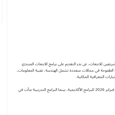
لشريفين للابتعاث، عن بدء التقديم على برامج الابتعاث المبتدئ
 الطموحة في مجالات متعددة تشمل الهندسة، تقنية المعلومات،
بارات الجغرافية المكانية.
يبدأ التقديم للبرامج جميعها من 3 فبراير وتستمر حتى 8 فبراير 2026 للبرامج الأكاديمية، بينما البرامج التدريبية بدأت في