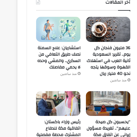
آخر المقالات
36 مليون فنجان كل
استشاريان: علاج السمنة
يوم.. تقرير: السعودية
نصف طريق التعافي من
ثانية العرب في استهلاك
السكري.. والمشي وحده
القهوة وسوقها يتجه
لا يحمي مفاصلك
نحو 40 مليار ريال
منذ ساعتين
منذ ساعتين
“يحسبون كل صيحة
رئيس وزراء باكستان:
عليهم”.. تغريدة مسؤول
اتفاقية مكة للدفاع
إيراني عن اتفاق مكة
المشترك محطة مفصلية