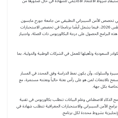
تبار اللغة الإنجليزية بحد أدنى IELTS 6.5، مع استيفاء شروط الاعتماد الأكاديمي للشهادة في حال صدورها من
يًا في تخصص الأمن السيبراني التطبيقي من جامعة جورج مايسون
بالولايات المتحدة الأمريكية لمدة 6 أشهر، ويبدأ في أغسطس 2026، فيما يشمل أيضًا برنامجًا في تخصص الاستخبارات
س الجامعة لمدة 9 أشهر. وتشترط هذه البرامج الحصول على درجة البكالوريوس ذات الصلة، واجتياز
وادر السعودية وتأهيلها للعمل في الشركات الوطنية والدولية، بما
رة والسلوك، وأن يكون نمط الدراسة وفق المحدد في المسار
ا يُسمح بالابتعاث لمن هو على رأس بعثة حالياً وبعثته مستمرة، مع
لخاصة بكل جهة.
الذكاء الاصطناعي وعلم البيانات تتطلب بكالوريوس في تقنية
رامج الأمن السيبراني والاستخبارات الجغرافية تتطلب شهادة في
الإنجليزية بشروط محددة لكل برنامج.