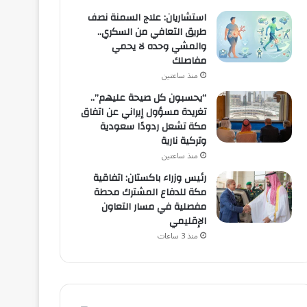
استشاريان: علاج السمنة نصف
طريق التعافي من السكري..
والمشي وحده لا يحمي
مفاصلك
منذ ساعتين
“يحسبون كل صيحة عليهم”..
تغريدة مسؤول إيراني عن اتفاق
مكة تشعل ردودًا سعودية
وتركية نارية
منذ ساعتين
رئيس وزراء باكستان: اتفاقية
مكة للدفاع المشترك محطة
مفصلية في مسار التعاون
الإقليمي
منذ 3 ساعات