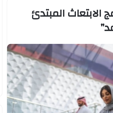
ج الابتعاث المبتدئ
د”