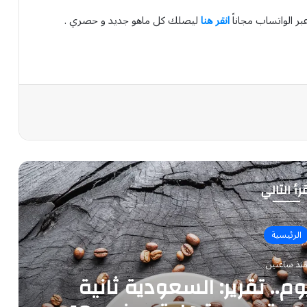
بر الواتساب مجاناً
انقر هنا
ليصلك كل ماهو جديد و حصري .
رأ التالي
الرئيسية
نذ ساعتين
وم.. تقرير: السعودية ثانية