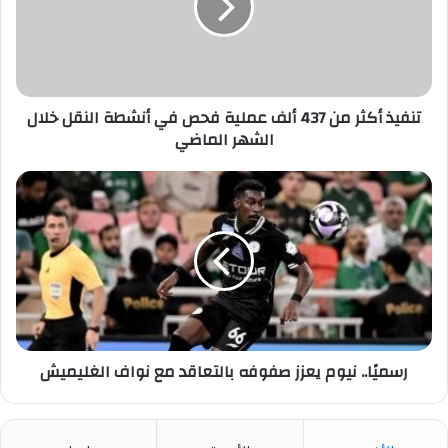
ألف
عملية
فحص
في
أنشطة
النقل
تنفيذ أكثر من 437 ألف عملية فحص في أنشطة النقل خلال
خلال
الشهر الماضي
الشهر
الماضي
رسميًا..
نيوم
يعزز
صفوفه
بالتعاقد
مع
نواف
الغليميش
رسميًا.. نيوم يعزز صفوفه بالتعاقد مع نواف الغليميش