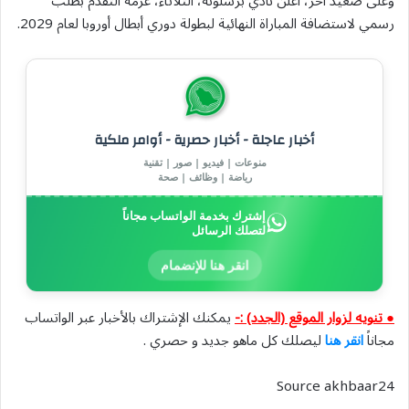
وعلى صعيد آخر، أعلن نادي برشلونة، الثلاثاء، عزمه التقدم بطلب
رسمي لاستضافة المباراة النهائية لبطولة دوري أبطال أوروبا لعام 2029.
أخبار عاجلة - أخبار حصرية - أوامر ملكية
منوعات | فيديو | صور | تقنية
رياضة | وظائف | صحة
إشترك بخدمة الواتساب مجاناً
لتصلك الرسائل
انقر هنا للإنضمام
● تنويه لزوار الموقع (الجدد) :-
يمكنك الإشتراك بالأخبار عبر الواتساب
مجاناً
انقر هنا
ليصلك كل ماهو جديد و حصري .
Source akhbaar24