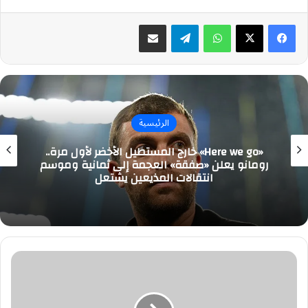
واتساب
تيلقرام
مشاركة عبر البريد
الرئيسية
«Here we go» خارج المستطيل الأخضر لأول مرة..
رومانو يعلن «صفقة» العجمة إلى ثمانية وموسم
انتقالات المذيعين يشتعل
تنفيذ
أكثر
من
437