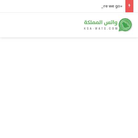
«Here we go» خارج المستطيل الأخضر لأول مرة.. رومانو يعلن «صفقة» العجمة إلى ثمانية وموسم انتقالات المذيعين يشتعل