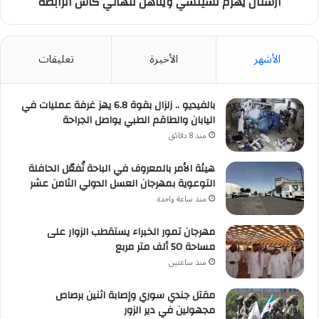
آرسنال يهزم تشيلسي ويتأهل لنهائي كأس الرابطة
الأشهر
الأخيرة
تعليقات
بالفيديو .. زلزال بقوة 6.8 يهز غرفة عمليات في
اليابان والطاقم الطبي يواصل الجراحة
منذ 8 دقائق
هيئة الأمر بالمعروف في الباحة تُفعّل الحافلة
التوعوية بمهرجان العسل الدولي الثامن عشر
منذ ساعة واحدة
مهرجان تمور الخبراء يستقطب الزوار على
مساحة 50 ألف متر مربع
منذ ساعتين
مقتل جندي سوري وإصابة اثنين برصاص
مجهولين في دير الزور