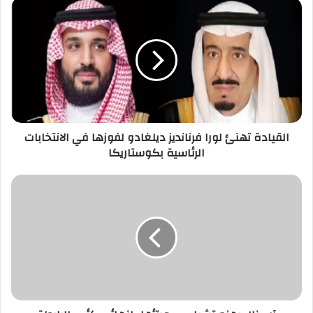
القيادة
تهنئ
لورا
فرنانديز
ديلغادو
لفوزها
في
الانتخابات
الرئاسية
بكوستاريكا
القيادة تهنئ لورا فرنانديز ديلغادو لفوزها في الانتخابات
الرئاسية بكوستاريكا
آرسنال
يهزم
تشيلسي
ويتأهل
لنهائي
كأس
الرابطة