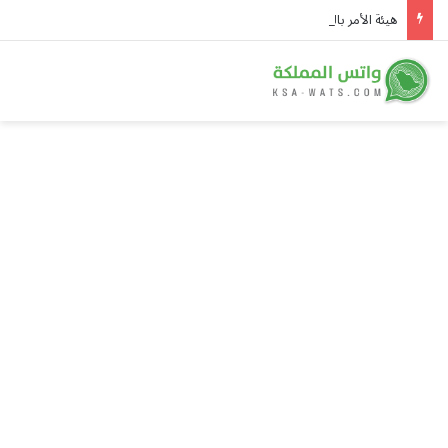
هيئة الأمر بالمعروف في الباحة تُفعّل الحافلة التوعوية بمهرجان العسل الدولي الثامن عشر