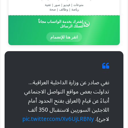
منوعات | فيديو | صور | تقنية
رياضة | وظائف | صحة
إشترك بخدمة الواتساب مجاناً
لتصلك الرسائل
انقر هنا للإنضمام
نفي صادر عن وزارة الداخلية العراقية…
تداولت بعض مواقع التواصل الاجتماعي
أنباءً عن قيام (العراق بفتح الحدود أمام
اللاجئين السوريين لاستقبال 350 ألف
لاجئ).
pic.twitter.com/Xv6UjLRBNy