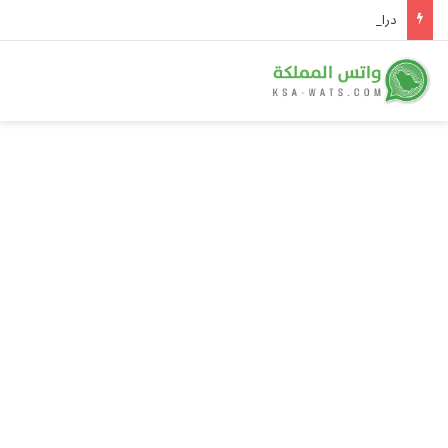
دراسة سعودية عن «دحول الصمّان» تتصدر أسئلة أولمبياد العلوم النووية الدولي