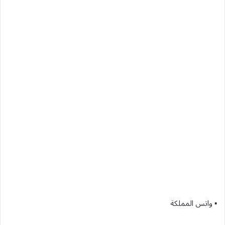
▪︎ واتس المملكة