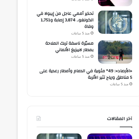
تحذير أممي عاجل من إيبولا في
الكونغو.. 3,874 إصابة و1,751
وفاة
منذ 5 ساعات
مسيّرة ناسفة تربك الملاحة
بمطار لايبزيغ الألماني
منذ 5 ساعات
«الأرصاد»: 49° مئوية في الدمام وأمطار رعدية على
5 مناطق ورياح تثير الأتربة
منذ 5 ساعات
آخر المقالات