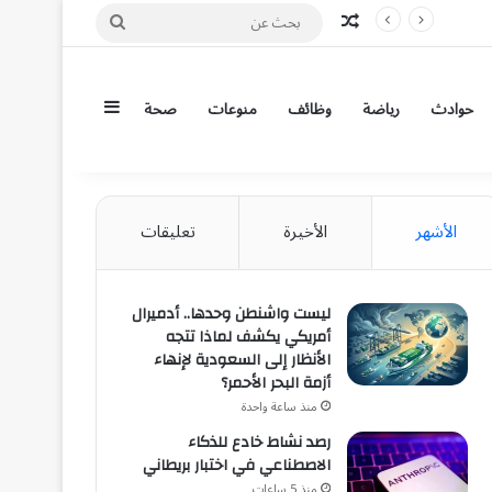
مقال عشوائي
بحث
عن
إضافة عمود جان
حوادث
رياضة
وظائف
منوعات
صحة
الأشهر
الأخيرة
تعليقات
ليست واشنطن وحدها.. أدميرال
أمريكي يكشف لماذا تتجه
الأنظار إلى السعودية لإنهاء
أزمة البحر الأحمر؟
منذ ساعة واحدة
رصد نشاط خادع للذكاء
الاصطناعي في اختبار بريطاني
منذ 5 ساعات