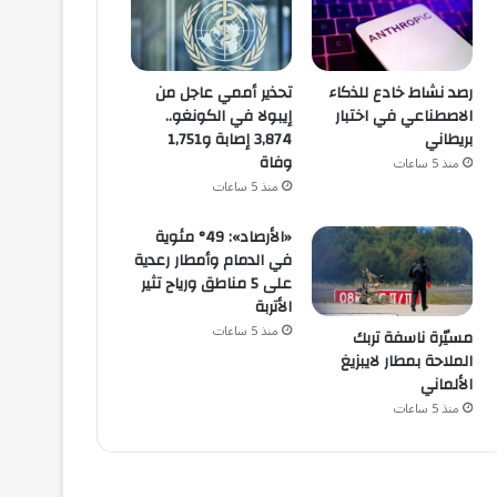
رصد نشاط خادع للذكاء
تحذير أممي عاجل من
الاصطناعي في اختبار
إيبولا في الكونغو..
بريطاني
3,874 إصابة و1,751
وفاة
منذ 5 ساعات
منذ 5 ساعات
«الأرصاد»: 49° مئوية
في الدمام وأمطار رعدية
على 5 مناطق ورياح تثير
الأتربة
منذ 5 ساعات
مسيّرة ناسفة تربك
الملاحة بمطار لايبزيغ
الألماني
منذ 5 ساعات