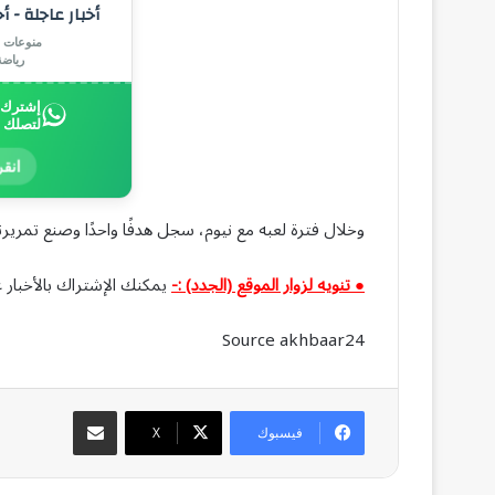
أخبار عاجلة - أ
منوعات |
رياض
إشترك ب
لتصلك 
انقر
وخلال فترة لعبه مع نيوم، سجل هدفًا واحدًا وصنع تمريرت
● تنويه لزوار الموقع (الجدد) :-
يمكنك الإشتراك بالأخبار ع
Source akhbaar24
مشاركة عبر البريد
فيسبوك
‫X