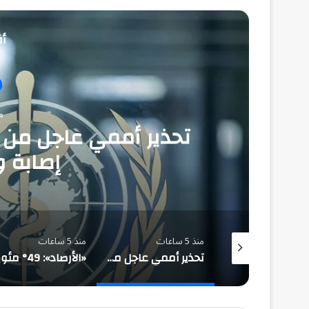
أق
منذ
إصابة و1,751 وفا
ساعة واحدة
منذ 5 ساعات
منذ 5 ساعات
ليست واشنطن وحدها.. أدميرال أمريكي يكشف لماذا تتجه الأنظار إلى السعودية لإنهاء أزمة البحر الأحمر؟
تحذير أممي عاجل من إيبولا في الكونغو.. 3,874 إصابة و1,751 وفاة