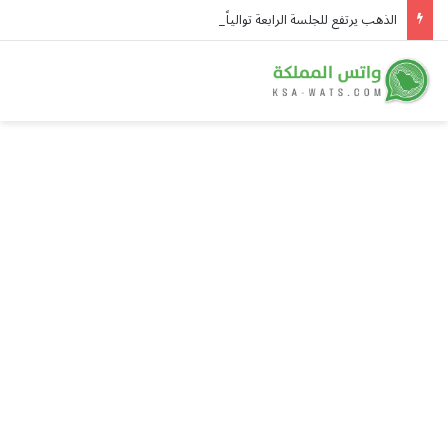
الذهب يرتفع للجلسة الرابعة توالياً ويسجل أعلى مستوى في سبعة أسابيع