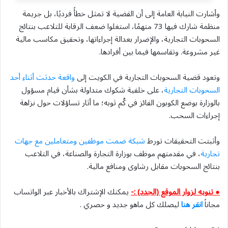
وأشارت النيابة العامة إلى أن القضية لا تمثل خطأً فرديًا، بل جريمة
منظمة شارك فيها 73 متهمًا، استغلوا ضعف الرقابة للتلاعب بنتائج
السحوبات التجارية، والإضرار بعدالة إجراءاتها، وتحقيق مكاسب مالية
غير مشروعة. وتقاسمها فيما بين أفرادها.
وتعود قضية السحوبات التجارية في الكويت إلى
واقعة حدثت أثناء أحد
السحوبات التجارية
، على خلفية شكوك متداولة بشأن قيام مسؤول
بالوزارة بوضع الكوبون الفائز في كُم ثوبه؛ ما أثار تساؤلات حول نزاهة
إجراءات السحب.
وأثبتت التحقيقات تورط
شبكة ضمت موظفين ومتعاملين مع جهات
تجارية
، في مقدمتهم موظف بوزارة التجارة والصناعة، في التلاعب
بنتائج السحوبات مقابل رشاوى ومنافع مالية.
● تنويه لزوار الموقع (الجدد) :-
يمكنك الإشتراك بالأخبار عبر الواتساب
مجاناً
انقر هنا
ليصلك كل ماهو جديد و حصري .