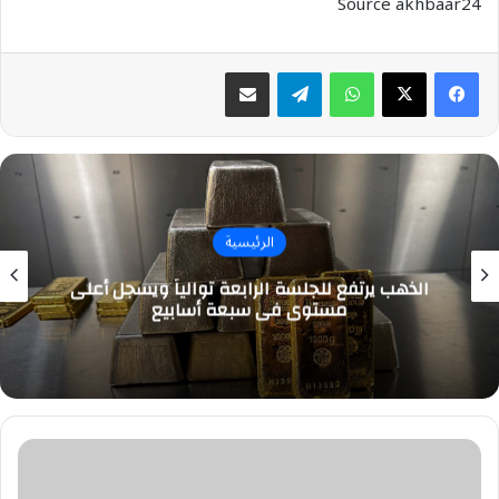
Source akhbaar24
واتساب
تيلقرام
مشاركة عبر البريد
الرئيسية
الذهب يرتفع للجلسة الرابعة توالياً ويسجل أعلى
مستوى في سبعة أسابيع
بوابري
يصل
الرياض