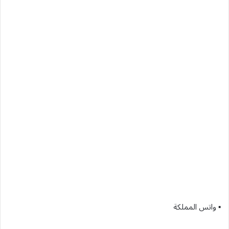
▪︎ واتس المملكة