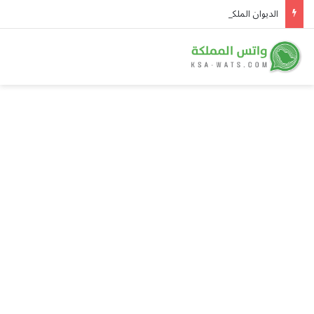
الديوان الملكي يُعلن وفاة والدة الأمير بندر بن منصور بن عبدالله بن جلوي آل سعود