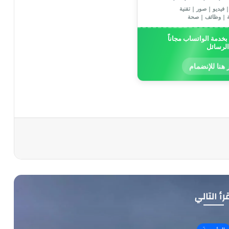
 فيديو | صور | تقنية
ة | وظائف | صحة
خدمة الواتساب مجاناً
الرسائل
 هنا للإنضمام
رأ التالي