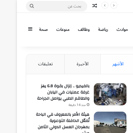
مقال عشوائي
بحث
عن
إضافة عمود جان
حوادث
رياضة
وظائف
منوعات
صحة
الأشهر
الأخيرة
تعليقات
بالفيديو .. زلزال بقوة 6.8 يهز
غرفة عمليات في اليابان
والطاقم الطبي يواصل الجراحة
منذ 14 دقيقة
هيئة الأمر بالمعروف في الباحة
تُفعّل الحافلة التوعوية
بمهرجان العسل الدولي الثامن