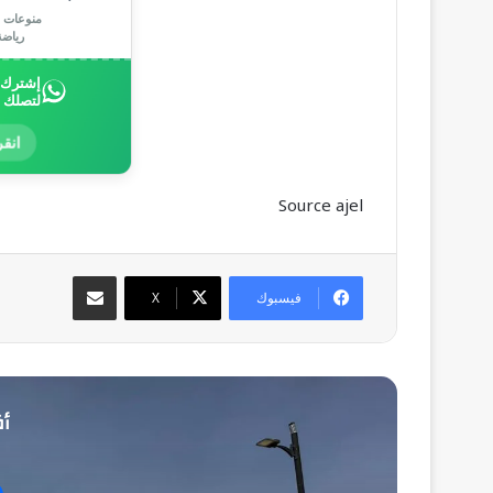
منوعات |
رياض
إشترك ب
لتصلك 
انقر
Source ajel
مشاركة عبر البريد
فيسبوك
‫X
أق