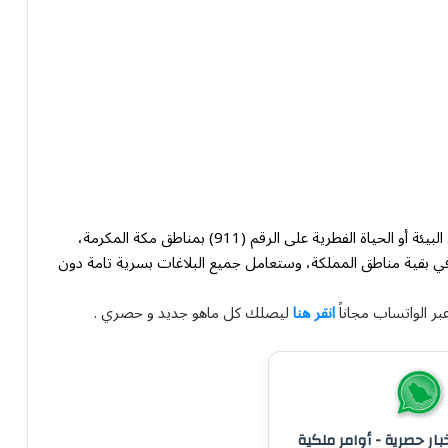
وحثت القوات على الإبلاغ عن أي حالات تمثل اعتداءً على البيئة أو الحياة الفطرية على الرقم (911) بمناطق مكة المكرمة،
دينة المنورة، والرياض، والشرقية، و(999)، و(996) في بقية مناطق المملكة، وستعامل جميع البلاغات بسرية تامة دون
بر الواتساب مجاناً
انقر هنا
ليصلك كل ماهو جديد و حصري .
خبار حصرية - أوامر ملكية