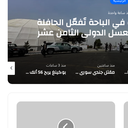
الرئيسية
ذ ساعة واحدة
في الباحة تُفعّل الحافلة
لعسل الدولي الثامن عشر
منذ ساعتين
منذ 3 ساعات
منذ 3 ساعات
مهرجان تمور الخبراء يستقطب الزوار على مساحة 50 ألف متر مربع
مقتل جندي سوري وإصابة اثنين برصاص مجهولين في دير الزور
بوكينغ يربح 56 ألف ريال كل دقيقة.. والسعوديون يتصدرون قوائم استخدامه في المنطقة
الأخدود
يستعير
إيفان
نيو