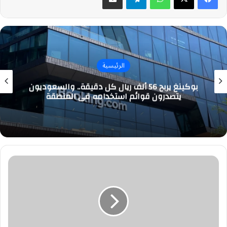
الرئيسية
بوكينغ يربح 56 ألف ريال كل دقيقة.. والسعوديون
يتصدرون قوائم استخدامه في المنطقة
أرتيتا
مدرب
أرسنال
يتجاهل
ضغوط
اللقب
قبل