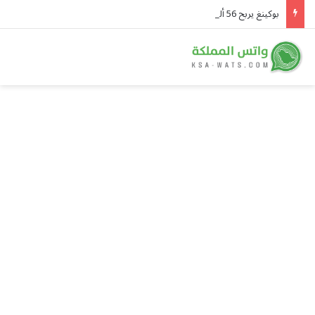
بوكينغ يربح 56 ألف ريال كل دقيقة.. والسعوديون يتصدرون قوائم استخدامه في المنطقة