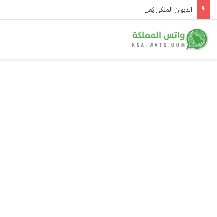
الديوان الملكي يُعلن وفاة والدة الأمير بندر بن منصور بن عبدالله بن جلوي آل سعود