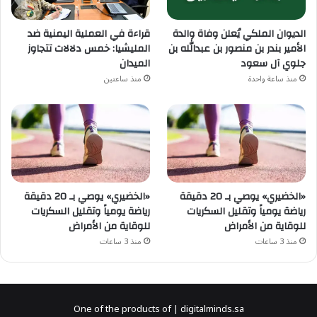
الديوان الملكي يُعلن وفاة والدة
قراءة في العملية اليمنية ضد
الأمير بندر بن منصور بن عبدالله بن
المليشيا: خمس دلالات تتجاوز
جلوي آل سعود
الميدان
منذ ساعة واحدة
منذ ساعتين
«الخضيري» يوصي بـ 20 دقيقة
«الخضيري» يوصي بـ 20 دقيقة
رياضة يومياً وتقليل السكريات
رياضة يومياً وتقليل السكريات
للوقاية من الأمراض
للوقاية من الأمراض
منذ 3 ساعات
منذ 3 ساعات
One of the products of | digitalminds.sa