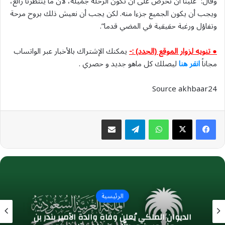
وقال: “علينا أن نحرص على أن تكون الرحلة جميلة، لأن ما ‌ينتظرنا رائع،
ويجب أن يكون الجميع جزءا منه. لكن يجب أن نعيش ذلك بروح مرحة
وتفاؤل ورغبة حقيقية في المضي قدما”.
● تنويه لزوار الموقع (الجدد) :-
يمكنك الإشتراك بالأخبار عبر الواتساب
مجاناً
انقر هنا
ليصلك كل ماهو جديد و حصري .
Source akhbaar24
واتساب
تيلقرام
مشاركة عبر البريد
الرئيسية
الديوان الملكي يُعلن وفاة والدة الأمير بندر بن