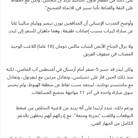
على ذلك في المقام الأول. بالتأكيد نريد أن نتحسن، ولكن مع الحفاظ
على الثقة والقناعة بأننا نسير في الاتجاه الصحيح”.
وأوضح المدرب الإسباني أن المدافعين يورن تيمبر ووليام ساليبا غابا
عن ​مباراة كيرات بسبب إصابات طفيفة، وهما جاهزان للسفر إلى ليدز.
ولا يزال الجناح الأيمن الشاب ماكس دومان (⁠16 عاما) اللاعب الوحيد
المصاب في صفوف الفريق.
وكان ليدز قد خسر 5-صفر أمام أرسنال في أغسطس آب الماضي، لكنه
منذ ذلك الحين فاز على تشيلسي، وتعادل مرتين مع ليفربول، وتعادل
مع مانشستر يونايتد، ليبتعد بست نقاط عن منطقة الهبوط، ولم يخسر
سوى مباراة واحدة في آخر 11 مواجهة بجميع المسابقات.
ورغم ذلك، شدد أرتيتا على أنه يريد من لاعبيه التخلص من ضغط
التوقعات واللعب “بحرية ومتعة”، مع إدراكهم أنهم يحظون بالدعم
الكامل من الجهاز الفني.