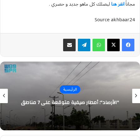
مجاناً
انقر هنا
ليصلك كل ماهو جديد و حصري .
Source akhbaar24
واتساب
تيلقرام
مشاركة عبر البريد
الرئيسية
"الأرصاد": أمطار صيفية متوقعة على 7 مناطق