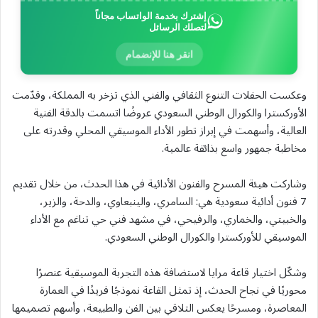
إشترك بخدمة الواتساب مجاناً
لتصلك الرسائل
انقر هنا للإنضمام
وعكست الحفلات التنوع الثقافي والفني الذي تزخر به المملكة، وقدّمت
الأوركسترا والكورال الوطني السعودي عروضًا اتسمت بالدقة الفنية
العالية، وأسهمت في إبراز تطور الأداء الموسيقي المحلي وقدرته على
مخاطبة جمهور واسع بذائقة عالمية.
وشاركت هيئة المسرح والفنون الأدائية في هذا الحدث، من خلال تقديم
7 فنون أدائية سعودية هي: السامري، والينبعاوي، والدحة، والزير،
والخبيتي، والخماري، والرفيحي، في مشهد فني حي تناغم مع الأداء
الموسيقي للأوركسترا والكورال الوطني السعودي.
وشكّل اختيار قاعة مرايا لاستضافة هذه التجربة الموسيقية عنصرًا
محوريًا في نجاح الحدث، إذ تمثل القاعة نموذجًا فريدًا في العمارة
المعاصرة، ومسرحًا يعكس التلاقي بين الفن والطبيعة، وأسهم تصميمها