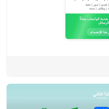
 فيديو | صور | تقنية
ة | وظائف | صحة
خدمة الواتساب مجاناً
الرسائل
 هنا للإنضمام
رأ التالي