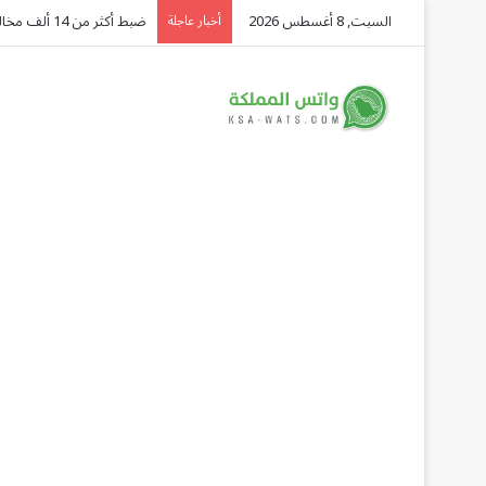
السبت, 8 أغسطس 2026
«المرور» يحذر: لوحات المركبة ا
أخبار عاجلة