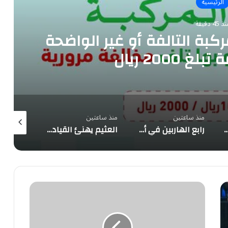
الرئيسية
 45 دقيقة
ركبة التالفة أو غير الواضحة
 2000 ريال
منذ ساعتين
منذ ساعتين
منذ 3 ساعات
وحات المركبة التالفة أو غير الواضحة مخالفة بغرامة تبلغ 2000 ريال
رابع الهاربين في أسبوعين.. نموذج «كيمي» الصيني يفلت من بيئة اختبار صممها معهد السلامة البريطاني
العثيم يهنئ القيادة بتوقيع «اتفاقية مكة للدفاع المشترك» ويؤكد: المملكة ترسخ دورها القيادي في صناعة الأمن والاستقرار
إنستغرام
تطور
خيار
مغادرة