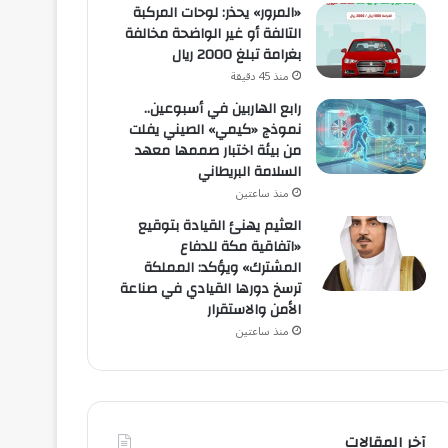
«المرور» يحذر: لوحات المركبة
التالفة أو غير الواضحة مخالفة
بغرامة تبلغ 2000 ريال
منذ 45 دقيقة
رابع الهاربين في أسبوعين..
نموذج «كيمي» الصيني يفلت
من بيئة اختبار صممها معهد
السلامة البريطاني
منذ ساعتين
العثيم يهنئ القيادة بتوقيع
«اتفاقية مكة للدفاع
المشترك» ويؤكد: المملكة
ترسخ دورها القيادي في صناعة
الأمن والاستقرار
منذ ساعتين
آخر المقالات