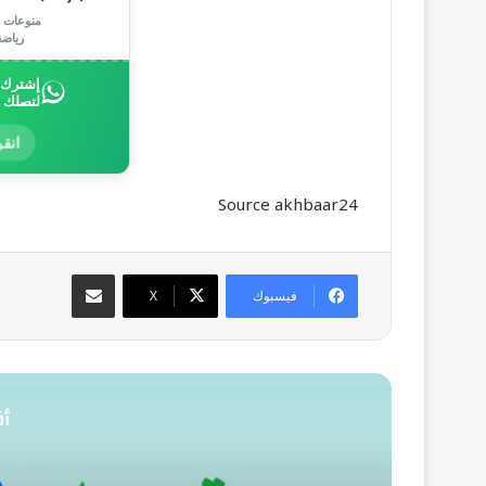
منوعات |
رياض
إشترك ب
لتصلك 
انقر
Source akhbaar24
مشاركة عبر البريد
فيسبوك
‫X
أق