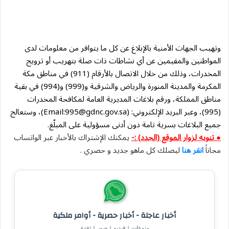
وتهيب الجهات الأمنية بالإبلاغ عن كل ما يتوافر من معلومات لدى
المواطنين والمقيمين عن أي نشاطات ذات صلة بتهريب أو ترويج
المخدرات، وذلك من خلال الاتصال بالأرقام (911) في مناطق مكة
المكرمة والمدينة المنورة والرياض والشرقية و(999) و(994) في بقية
مناطق المملكة، ورقم بلاغات المديرية العامة لمكافحة المخدرات
(995)، وعبر البريد الإلكتروني: (Email:
995@gdnc.gov.sa
)، وستعالج
جميع البلاغات بسرية تامة دون أدنى مسؤولية على المبلّغ.
● تنويه لزوار الموقع (الجدد) :-
يمكنك الإشتراك بالأخبار عبر الواتساب
مجاناً
انقر هنا
ليصلك كل ماهو جديد و حصري .
أخبار عاجلة - أخبار حصرية - أوامر ملكية
منوعات | فيديو | صور | تقنية