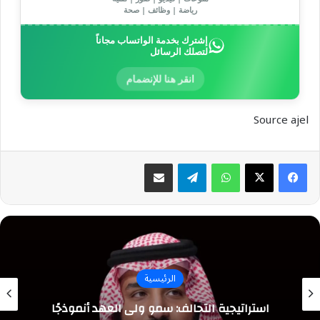
رياضة | وظائف | صحة
إشترك بخدمة الواتساب مجاناً
لتصلك الرسائل
انقر هنا للإنضمام
Source ajel
واتساب
تيلقرام
مشاركة عبر البريد
الرئيسية
استراتيجية التحالف: سمو ولي العهد أنموذجًا