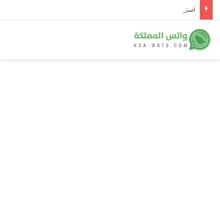
استراتيجية التحالف: سمو ولي العهد أنموذجًا