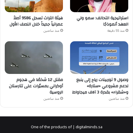
استراتيجية التحالف: سمو ولي
هيئة التراث تسجل 9586 أصلاً
العهد أنموذجًا
عمرانياً جديداً خلال النصف الأول
منذ 55 دقيقة
منذ ساعتين
وصول 9 توربينات رياح إلى ينبع
مقتل 12 شخصًا في هجوم
لدعم مشروعي «ستارة»
أوكراني بمسيّرات على تتارستان
و«شقراء» بقدرة 3 آلاف ميجاواط
الروسية
منذ ساعتين
منذ ساعتين
One of the products of | digitalminds.sa