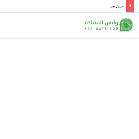
حين تعطش بلادُ المطر.. «هايد بارك» يتحول إلى صحراء ونصف إنجلترا في حالة جفاف رسمية