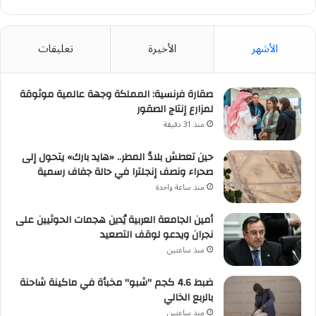
الأشهر
الأخيرة
تعليقات
صقارة فرنسية: المملكة وجهة عالمية موثوقة
لمزارع إنتاج الصقور
منذ 31 دقيقة
حين تعطش بلادُ المطر.. «هايد بارك» يتحول إلى
صحراء ونصف إنجلترا في حالة جفاف رسمية
منذ ساعة واحدة
أمين الجامعة العربية يُدين هجمات الحوثيين على
نجران ويدعو لوقف التصعيد
منذ ساعتين
ضبط 4.6 كجم "شبو" مخبأة في ماكينة شاحنة
بالربع الخالي
منذ ساعتين