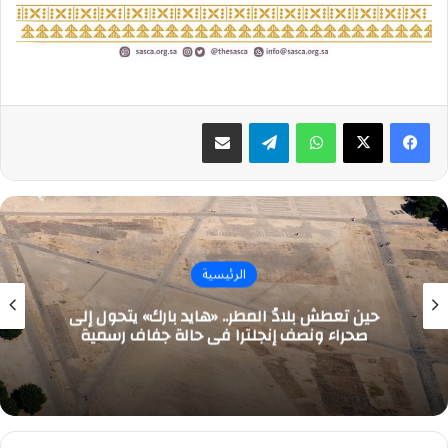
واتساب
تيلقرام
مشاركة عبر البريد
الرئيسية
حين تعطش بلادُ المطر.. «هايد بارك» يتحول إلى
صحراء ونصف إنجلترا في حالة جفاف رسمية