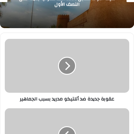
النصف الأول
‎عقوبة
جديدة
ضد
أتلتيكو
مدريد
بسبب
الجماهير
"المرور":
10
أماكن
يُمنع