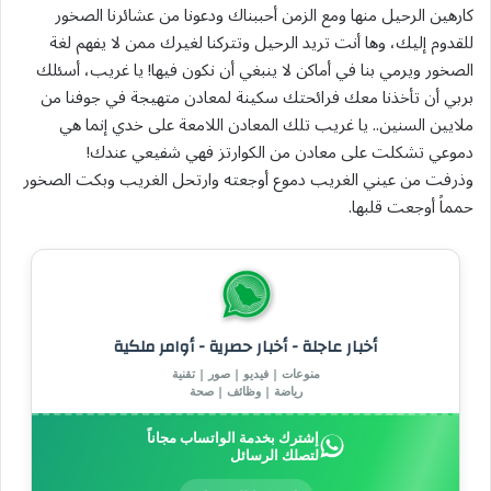
كارهين الرحيل منها ومع الزمن أحببناك ودعونا من عشائرنا الصخور
للقدوم إليك، وها أنت تريد الرحيل وتتركنا لغيرك ممن لا يفهم لغة
الصخور ويرمي بنا في أماكن لا ينبغي أن نكون فيها! يا غريب، أسئلك
بربي أن تأخذنا معك فرائحتك سكينة لمعادن متهيجة في جوفنا من
ملايين السنين.. يا غريب تلك المعادن اللامعة على خدي إنما هي
دموعي تشكلت على معادن من الكوارتز فهي شفيعي عندك!
وذرفت من عيني الغريب دموع أوجعته وارتحل الغريب وبكت الصخور
حمماً أوجعت قلبها.
أخبار عاجلة - أخبار حصرية - أوامر ملكية
منوعات | فيديو | صور | تقنية
رياضة | وظائف | صحة
إشترك بخدمة الواتساب مجاناً
لتصلك الرسائل