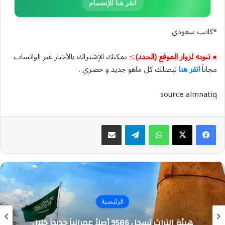
انقر هنا للإنضمام
*كاتب سعودي
● تنويه لزوار الموقع (الجدد) :-
يمكنك الإشتراك بالأخبار عبر الواتساب
مجاناً
انقر هنا
ليصلك كل ماهو جديد و حصري .
source almnatiq
واتساب
تيلقرام
مشاركة عبر البريد
الرئيسية
هيئة التراث تسجل 9586 أصلاً عمرانياً جديداً خلال