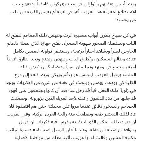
وربما أحبني بعضهم وأتوا إلي في مختبري كوني غامضاً يدفعهم حب
الاستطلاع لمعرفة هذا الغريب أهو في غربة أم يعيش الغربة في قلب
من يحب؟!
في كل صباح يطرق أبواب مختبره الرث وتنهض تلك الجماجم لتفتح له
الباب وتستقبله الصخور بقهوته السمراء، يفتح جهازه الذي يصله بالعالم
الخارجي ليقرأ ويشاهد أخباراً تزعجه، ويستنفر قولونه العصبي بكامل
عتاده ويتألم المسكين، ويُطرق الباب وينهض ويفتح ويجد الطارق غريباً
أحبه ويبتسم في وجهه ويجلسان سوياً ويتضاحكان وتنتهي تلك
الجلسة برحيل الغريب ليجلس هو يتألم ويبكي وربما تبعه إلى درج
الكلية كي يودعه، يهمس ويبحث في عقله عن شيء من الذكريات ويجد
في زاوية ذلك العقل حُباً قد رحل عنه بعد أن كانوا يجتمعون على قهوة
قد جلبها من بلاد الدلمون راقت لأحد الغرباء الذين يزورونه، وصمتت
الجماجم والصخور دقائق عندما مروا على مخيلته حتى هم افتقدوه فلا
عاد لذلك المختبر طعم وتقطعت منه رائحة الغرباء الزكية، وقرر الغريب
أن يترك ذلك المكان الذي احتضنه وغرس فيه ذكريات لن تزول
ومواقف راسخة في عقله، وعندما أعلن الرحيل استوقفته صخرة بجانب
مكتبه الخشبي وقالت له: يا غريب، أتينا معك من مواطننا الأصلية