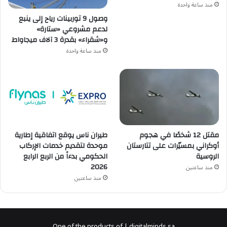
منذ ساعة واحدة
وصول 9 توربينات رياح إلى ينبع
لدعم مشروعي «ستارة»
و«شقراء» بقدرة 3 آلاف ميجاواط
منذ ساعة واحدة
مقتل 12 شخصًا في هجوم
طيران ناس يوقع اتفاقية إطارية
أوكراني بمسيّرات على تتارستان
موحدة لتقديم خدمات الإركاب
الروسية
الحكومي بدءاً من الربع الرابع
2026
منذ ساعتين
منذ ساعتين
One of the products of | digitalminds.sa