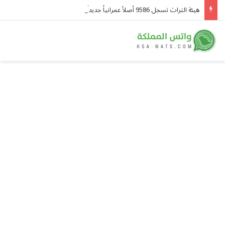
هيئة التراث تسجل 9586 أصلاً عمرانياً جديداً خلال النصف الأول