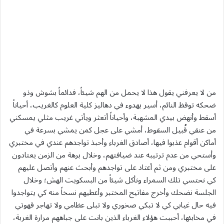
من لا يعرفني يقول هذا لا يحمل من الهم شيئاً، فدائماً بشوش وذو
ضحكه توقظ النائم، أسير بهدوء في دهاليز كلية العلوم كالغريب، أحياناً
أسقط وأنهض بيدي المشهبة، وأحياناً أتعثر ويأتي غريب مثلي يمسكني
من عنقي قُبيل السقوط، أمشي على عجل كمن يمشي بسرعة في
أماكن أقوام عذبوا فيها، أصادق الغرباء وأحبذ تواجدهم عندي في مختبري
وأستحي من عدم ترتيبه عند ضيافتهم، وخلال برهة من الزمن يعتادون
على مختبري ومن ثم أعتاد على تواجدهم وأبحث عنهم وأتصل عليهم
كي نحتسي تلك السمراء ونأكل شيئاً من البسكويت الهش؛ وخلال
الجلسة نضحك وأخرج مفاتيح المختبر وأعطيهم نسخاً منه كي يتواجدوا
فيه حال غيابي كي لا تبكي صخوري ولا تبلى عظامي ولا تهاجر قهوتي
في مخابئها، أحببت هؤلاء الغرباء الذين بانت على جباههم مرارة الغربة،