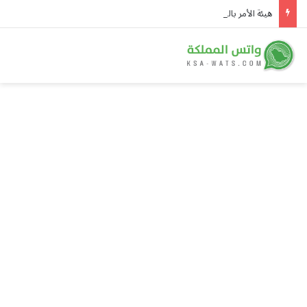
هيئة الأمر بالمعروف في الباحة تُفعّل الحافلة التوعوية بمهرجان العسل الدولي الثامن عشر