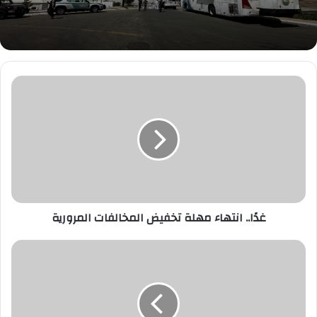
غدًا..
انتهاء
مهلة
تخفيض
المخالفات
المرورية
غدًا.. انتهاء مهلة تخفيض المخالفات المرورية
بوغبا:
العديد
من
أصدقائي
صاروا