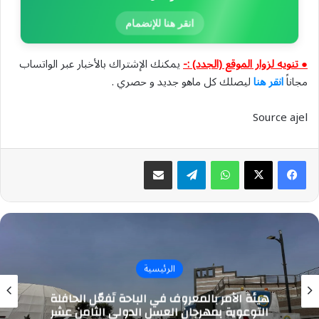
انقر هنا للإنضمام
● تنويه لزوار الموقع (الجدد) :-
يمكنك الإشتراك بالأخبار عبر الواتساب
مجاناً
انقر هنا
ليصلك كل ماهو جديد و حصري .
Source ajel
واتساب
تيلقرام
مشاركة عبر البريد
الرئيسية
هيئة الأمر بالمعروف في الباحة تُفعّل الحافلة
التوعوية بمهرجان العسل الدولي الثامن عشر