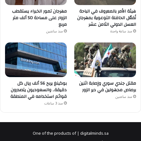
هيئة الأمر بالمعروف في الباحة
مهرجان تمور الخبراء يستقطب
تُفعّل الحافلة التوعوية بمهرجان
الزوار على مساحة 50 ألف متر
العسل الدولي الثامن عشر
مربع
منذ ساعة واحدة
منذ ساعتين
مقتل جندي سوري وإصابة اثنين
بوكينغ يربح 56 ألف ريال كل
برصاص مجهولين في دير الزور
دقيقة.. والسعوديون يتصدرون
قوائم استخدامه في المنطقة
منذ ساعتين
منذ 3 ساعات
One of the products of | digitalminds.sa