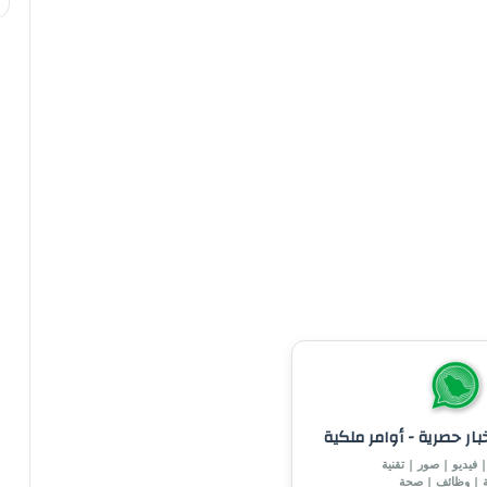
خبار حصرية - أوامر ملكية
 فيديو | صور | تقنية
ة | وظائف | صحة