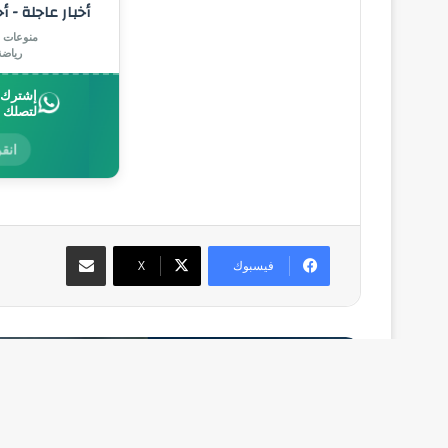
أخبار عاجلة - أ
منوعات |
رياض
إشترك ب
لتصلك 
انقر
مشاركة عبر البريد
فيسبوك
‫X
أق