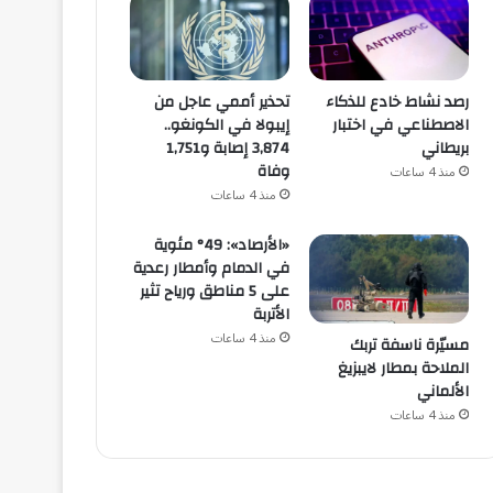
رصد نشاط خادع للذكاء
تحذير أممي عاجل من
الاصطناعي في اختبار
إيبولا في الكونغو..
بريطاني
3,874 إصابة و1,751
وفاة
منذ 4 ساعات
منذ 4 ساعات
«الأرصاد»: 49° مئوية
في الدمام وأمطار رعدية
على 5 مناطق ورياح تثير
الأتربة
منذ 4 ساعات
مسيّرة ناسفة تربك
الملاحة بمطار لايبزيغ
الألماني
منذ 4 ساعات