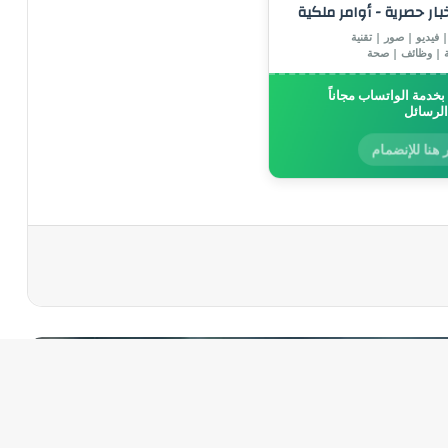
خبار حصرية - أوامر ملكية
 فيديو | صور | تقنية
ة | وظائف | صحة
خدمة الواتساب مجاناً
الرسائل
 هنا للإنضمام
رأ التالي
الرئيسية