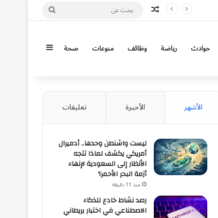
مقال عشوائي
بحث
عن
إضافة عمود جان
حوادث
رياضة
وظائف
منوعات
صحة
الأشهر
الأخيرة
تعليقات
ليست واشنطن وحدها.. أدميرال
أمريكي يكشف لماذا تتجه
الأنظار إلى السعودية لإنهاء
أزمة البحر الأحمر؟
منذ 11 دقيقة
رصد نشاط خادع للذكاء
الاصطناعي في اختبار بريطاني