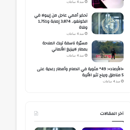
منذ 4 ساعات
تحذير أممي عاجل من إيبولا في
الكونغو.. 3,874 إصابة و1,751
وفاة
منذ 4 ساعات
مسيّرة ناسفة تربك الملاحة
بمطار لايبزيغ الألماني
منذ 4 ساعات
«الأرصاد»: 49° مئوية في الدمام وأمطار رعدية على
5 مناطق ورياح تثير الأتربة
منذ 4 ساعات
آخر المقالات