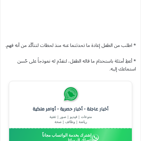
* اطلب من الطفل إعادة ما تحدثتما عنه منذ لحظات لتتأكّد من أنه فهم.
* أعطِ أمثلة باستخدام ما قاله الطفل، لتقدّم له نموذجاً على حُسن
استماعك إليه.
أخبار عاجلة - أخبار حصرية - أوامر ملكية
منوعات | فيديو | صور | تقنية
رياضة | وظائف | صحة
إشترك بخدمة الواتساب مجاناً
لتصلك الرسائل