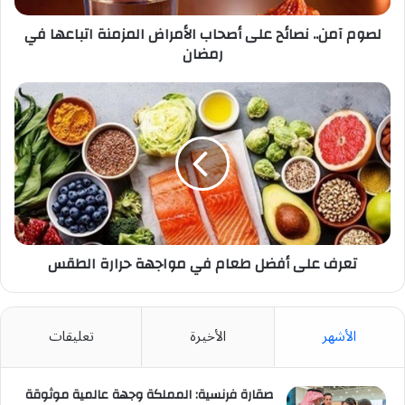
في
رمضان
لصوم آمن.. نصائح على أصحاب الأمراض المزمنة اتباعها في
رمضان
تعرف
على
أفضل
طعام
في
مواجهة
حرارة
الطقس
تعرف على أفضل طعام في مواجهة حرارة الطقس
الأشهر
الأخيرة
تعليقات
صقارة فرنسية: المملكة وجهة عالمية موثوقة