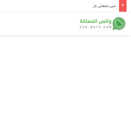
حين تعطش بلادُ المطر.. «هايد بارك» يتحول إلى صحراء ونصف إنجلترا في حالة جفاف رسمية