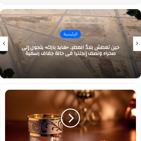
الرئيسية
حين تعطش بلادُ المطر.. «هايد بارك» يتحول إلى
صحراء ونصف إنجلترا في حالة جفاف رسمية
لصوم
آمن..
نصائح
على
أصحاب
الأمراض
المزمنة
اتباعها