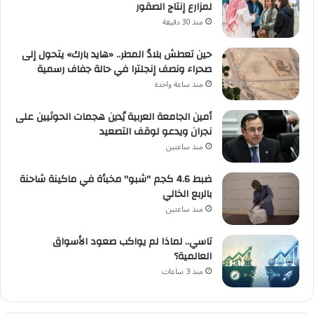
لمزارع إنتاج الصقور
منذ 30 دقيقة
حين تعطش بلادُ المطر.. «هايد بارك» يتحول إلى
صحراء ونصف إنجلترا في حالة جفاف رسمية
منذ ساعة واحدة
أمين الجامعة العربية يُدين هجمات الحوثيين على
نجران ويدعو لوقف التصعيد
منذ ساعتين
ضبط 4.6 كجم "شبو" مخبأة في ماكينة شاحنة
بالربع الخالي
منذ ساعتين
تاسي.. لماذا لم يواكب صعود الأسواق
العالمية؟
منذ 3 ساعات