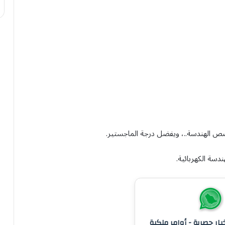
صص الهندسة..، ويفضل درجة الماجستير.
سة الكهربائية.
خبار حصرية - أوامر ملكية