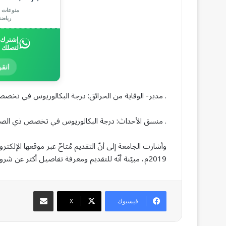
منوعات |
رياض
إشترك ب
لتصلك 
انقر
. مدير- الوقاية من الحرائق: درجة البكالوريوس في تخصص
. منسق الأحداث: درجة البكالوريوس في تخصص ذي الصل
2019م، مبيّنة أنّه للتقديم ومعرفة تفاصيل أكثر عن شروط الوظائف المُعلنة؛ يرجى الدخول على الرابط التالي: (
مشاركة عبر البريد
فيسبوك
‫X