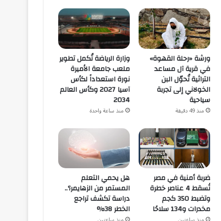
ورشة «رحلة القهوة»
وزارة الرياضة تُكمل تطوير
في قرية آل مساعد
ملعب جامعة الأميرة
التراثية تُحوّل البن
نورة استعداداً لكأس
الخولاني إلى تجربة
آسيا 2027 وكأس العالم
سياحية
2034
منذ 49 دقيقة
منذ ساعة واحدة
هل يحمي التعلم
ضربة أمنية في مصر
المستمر من الزهايمر؟..
تُسقط 4 عناصر خطرة
دراسة تكشف تراجع
وتضبط 350 كجم
الخطر 38%
مخدرات و134 سلاحًا
منذ ساعتين
منذ ساعتين