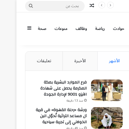
مقال عشوائي
بحث
عن
إضافة عمود جان
حوادث
رياضة
وظائف
منوعات
صحة
الأشهر
الأخيرة
تعليقات
فرع الموارد البشرية بمكة
المكرمة يحصل على شهادة
الآيزو 9001 لإدارة الجودة
منذ 13 دقيقة
ورشة «رحلة القهوة» في قرية
آل مساعد التراثية تُحوّل البن
الخولاني إلى تجربة سياحية
منذ 49 دقيقة