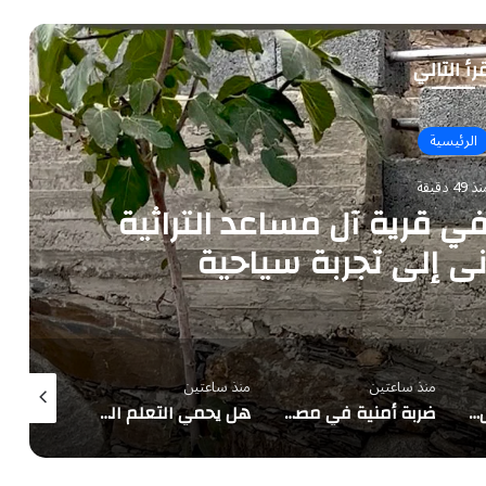
رأ التالي
الرئيسية
 49 دقيقة
ي قرية آل مساعد التراثية
اني إلى تجربة سياحية
منذ ساعتين
منذ ساعتين
منذ 3 ساعات
وزارة الرياضة تُكمل تطوير ملعب جامعة الأميرة نورة استعداداً لكأس آسيا 2027 وكأس العالم 2034
ضربة أمنية في مصر تُسقط 4 عناصر خطرة وتضبط 350 كجم مخدرات و134 سلاحًا
هل يحمي التعلم المستمر من الزهايمر؟.. دراسة تكشف تراجع الخطر 38%