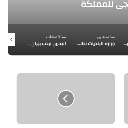
يجي للمملكة
منذ ساعتين
منذ 3 ساعات
منذ 4 ساعات
حرس الحدود بعسير يقبض على 3 مخالفين لتهريب 45 كيلوجرامًا من الحشيش المخدر
وزارة البلديات تطلق خدمة تأهيل مقاولي القطاع البلدي عبر «بلدي أعمال»
البحرين ترحب ببيان مجلس الأمن وتؤكد تضامنها الكامل مع السعودية ودعم أمنها واستقرارها
رامي
جان
المنشق
عن
تنظيم
الإخوان
يفضح
قطر
و