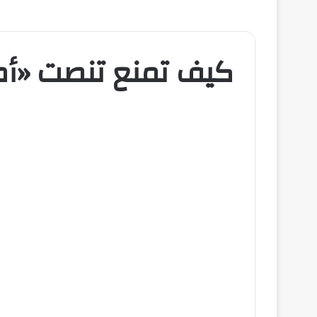
كيف تمنع تنصت «أم