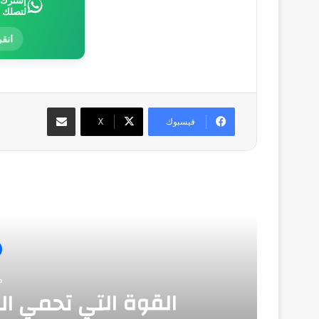
إشترك ب
لتصلك 
انقر
مشاركة عبر البريد
فيسبوك
‫X
أق
منذ
القوة التي تحمي ال