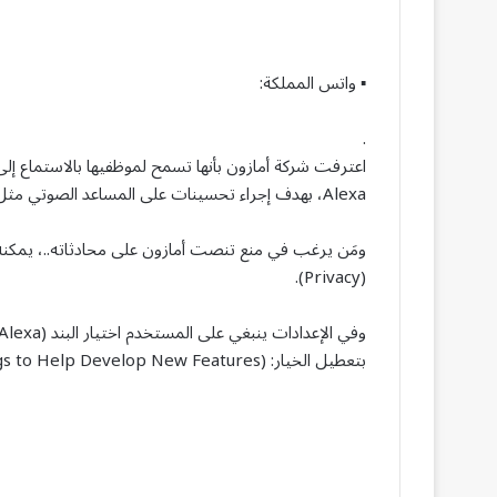
▪ واتس المملكة:
.
اعترفت شركة أمازون بأنها تسمح لموظفيها بالاستماع إل
Alexa، بهدف إجراء تحسينات على المساعد الصوتي مثل زيادة دقة التعرف على الكلمات أو السياقات.
ومَن يرغب في منع تنصت أمازون على محادثاته..، يمك
(Privacy).
بتعطيل الخيار: (Use Voice Recordings to Help Develop New Features).