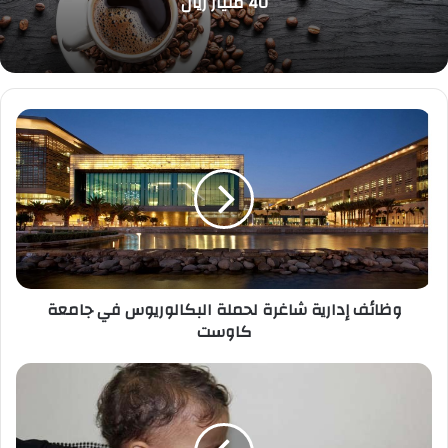
40 مليار ريال
وظائف
إدارية
شاغرة
لحملة
البكالوريوس
في
جامعة
كاوست
وظائف إدارية شاغرة لحملة البكالوريوس في جامعة
كاوست
5
أعراض
للحصبة
وهذه