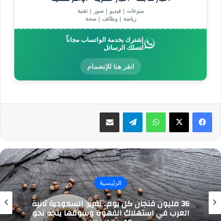
منوعات | فيديو | صور | تقنية
رياضة | وظائف | صحة
إشترك بخدمة الواتساب مجاناً
لتصلك الرسائل
انقر هنا للإنضمام
واتساب
تيلقرام
مشاركة عبر البريد
الرئيسية
36 مليون فنجان كل يوم.. تقرير: السعودية ثانية
العرب في استهلاك القهوة وسوقها يتجه نحو