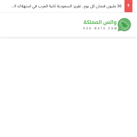
36 مليون فنجان كل يوم.. تقرير: السعودية ثانية العرب في استهلاك القهوة وسوقها يتجه نحو 40 مليار ريال