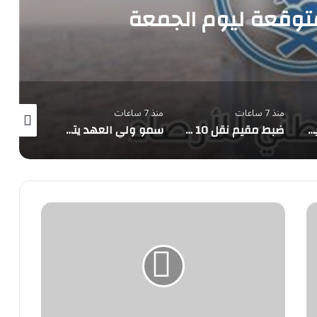
توقعة ليوم الجمعة
منذ 7 ساعات
منذ 7 ساعات
منذ 8 ساعات
"الأرصاد": أمطار صيفية متوقعة على 7 مناطق
ضبط مقيم نقل 10 مخالفين لأمن الحدود بجازان
سمو ولي العهد يتلقى اتصالًا هاتفيًا من الرئيس الفرنسي
وظائف
صحية
وإدارية
شاغرة
لدى
مستشفى
الملك
فيصل