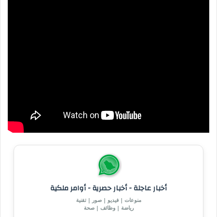
أخبار عاجلة - أخبار حصرية - أوامر ملكية
منوعات | فيديو | صور | تقنية
رياضة | وظائف | صحة