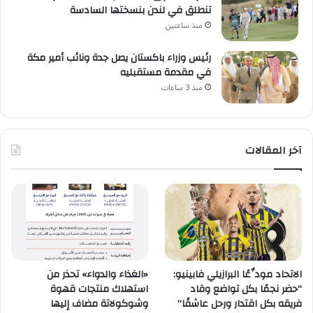
تنطلق في لندن بنسختها السادسة
منذ ساعتين
رئيس وزراء باكستان يصل جدة ونائب أمير مكة
في مقدمة مستقبليه
منذ 3 ساعات
آخر المقالات
الاتحاد مودِّعًا البرازيلي فابينيو:
«الغذاء والدواء» تحذر من
“حضر نجمًا بكل تواضع وقاد
استهلاك منتجات قهوة
فريقه بكل اقتدار ورحل عاشقًا”
وشوكولاتة مضاف إليها