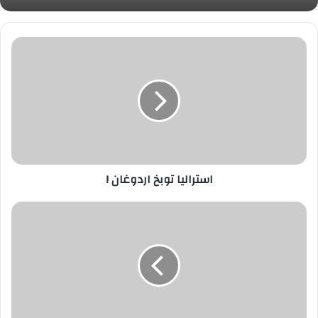
استراليا
توبخ
اردوغان
!
استراليا توبخ اردوغان !
كن
واعياً
ولا
تمول
اردوغان