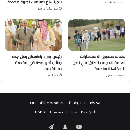
الجينسنغ لعلامات تجارية محددة
منذ 58 دقيقة
منذ ساعة واحدة
بطولة صندوق الاستثمارات
رئيس وزراء باكستان يصل جدة
العامة للجولف تنطلق في لندن
ونائب أمير مكة في مقدمة
بنسختها السادسة
مستقبليه
منذ ساعتين
منذ 3 ساعات
One of the products of | digitalminds.sa
أعلن معنا
سياسة الخصوصية
DMCA
‫YouTube
سناب
تيلقرام