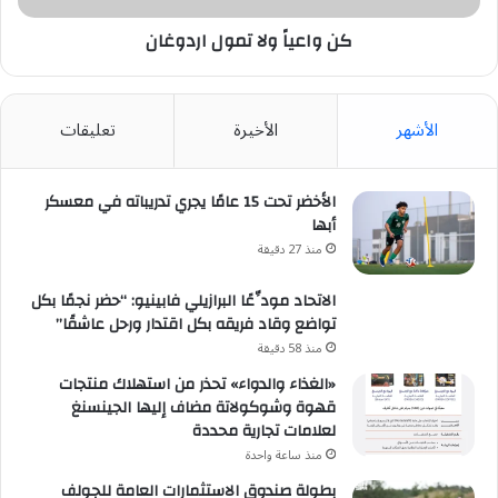
كن واعياً ولا تمول اردوغان
الأشهر
الأخيرة
تعليقات
الأخضر تحت 15 عامًا يجري تدريباته في معسكر
أبها
منذ 27 دقيقة
الاتحاد مودِّعًا البرازيلي فابينيو: “حضر نجمًا بكل
تواضع وقاد فريقه بكل اقتدار ورحل عاشقًا”
منذ 58 دقيقة
«الغذاء والدواء» تحذر من استهلاك منتجات
قهوة وشوكولاتة مضاف إليها الجينسنغ
لعلامات تجارية محددة
منذ ساعة واحدة
بطولة صندوق الاستثمارات العامة للجولف