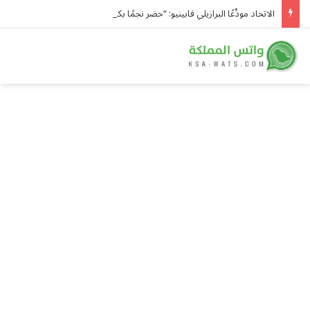
الاتحاد مودِّعًا البرازيلي فابينيو: “حضر نجمًا بكل تواضع وقاد فريقه بكل اقتدار ورحل عاشقًا”