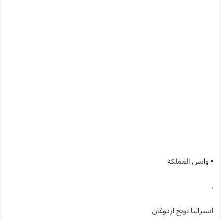
▪︎ واتس المملكة
.
استراليا توبخ اردوغان