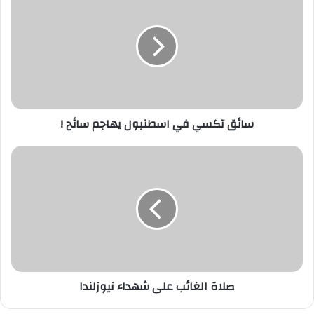
تكسي
في
اسطنبول
يهاجم
سائح
!
سائق تكسي في اسطنبول يهاجم سائح !
صلاة
الغائب
على
شهداء
نيوزلندا
صلاة الغائب على شهداء نيوزلندا