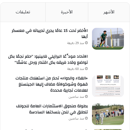
الأشهر
الأخيرة
تعليقات
الأخضر تحت 15 عامًا يجري تدريباته في معسكر
أبها
منذ 29 دقيقة
الاتحاد مودِّعًا البرازيلي فابينيو: “حضر نجمًا بكل
تواضع وقاد فريقه بكل اقتدار ورحل عاشقًا”
منذ 60 دقيقة
«الغذاء والدواء» تحذر من استهلاك منتجات
قهوة وشوكولاتة مضاف إليها الجينسنغ
لعلامات تجارية محددة
منذ ساعتين
بطولة صندوق الاستثمارات العامة للجولف
تنطلق في لندن بنسختها السادسة
منذ ساعتين