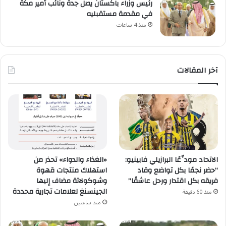
رئيس وزراء باكستان يصل جدة ونائب أمير مكة
في مقدمة مستقبليه
منذ 4 ساعات
آخر المقالات
الاتحاد مودِّعًا البرازيلي فابينيو:
«الغذاء والدواء» تحذر من
“حضر نجمًا بكل تواضع وقاد
استهلاك منتجات قهوة
فريقه بكل اقتدار ورحل عاشقًا”
وشوكولاتة مضاف إليها
الجينسنغ لعلامات تجارية محددة
منذ 60 دقيقة
منذ ساعتين