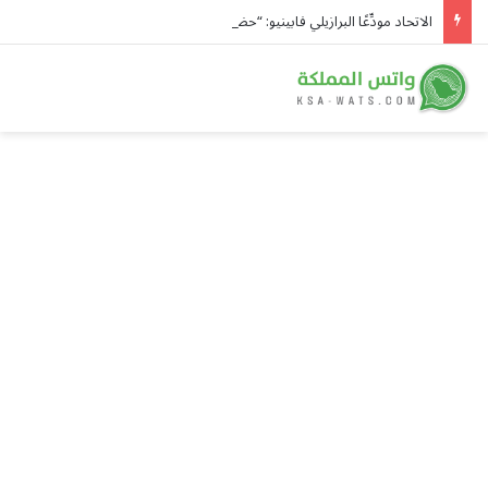
الاتحاد مودِّعًا البرازيلي فابينيو: “حضر نجمًا بكل تواضع وقاد فريقه بكل اقتدار ورحل عاشقًا”