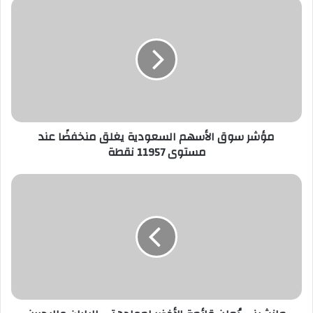
مؤشر
سوق
الأسهم
السعودية
يغلق
منخفضًا
عند
مستوى
11957
نقطة
مؤشر سوق الأسهم السعودية يغلق منخفضًا عند
مستوى 11957 نقطة
مانشيني
يُعلن
قائمة
الأخضر
لمواجهتي
اليابان
والبحرين