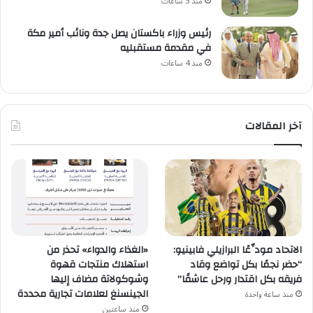
منذ 3 ساعات
رئيس وزراء باكستان يصل جدة ونائب أمير مكة
في مقدمة مستقبليه
منذ 4 ساعات
آخر المقالات
الاتحاد مودِّعًا البرازيلي فابينيو:
«الغذاء والدواء» تحذر من
“حضر نجمًا بكل تواضع وقاد
استهلاك منتجات قهوة
فريقه بكل اقتدار ورحل عاشقًا”
وشوكولاتة مضاف إليها
الجينسنغ لعلامات تجارية محددة
منذ ساعة واحدة
منذ ساعتين