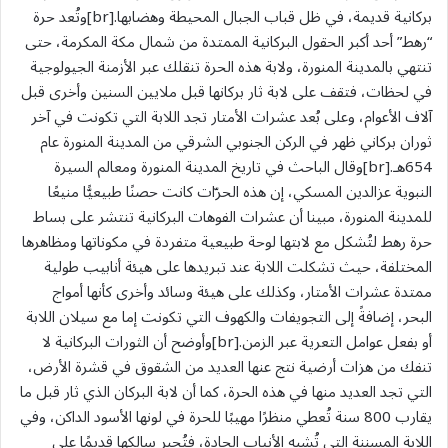
بركانية قديمة، في ظل قباب الجبال المحيطة وهضابها.[br]وتُعد حرة
“رهط” أحد أكبر الحقول البركانية الممتدة من شمال مكة المكرمة، حتى
تنتهي بالمدينة المنورة، ولابة هذه الحرة تنقلك عبر الأزمنة الجيولوجية
في لحظات، فتقف على لابة ثار بركانها قبل ملايين السنين وأخرى قبل
آلاف الأعوام، وعلى بُعد عشرات الأمتار تجد اللابة التي تكونت في آخر
ثوران بركاني ظهر في الركن الجنوبي الشرقي من المدينة المنورة عام
654هـ.[br]وقال الباحث في تاريخ المدينة المنورة ومعالم السيرة
النبوية عزالدين المسكي، إن هذه الحرّات كانت حصنًا طبيعيًّا منيعًا
للمدينة المنورة، مبينا أن عشرات الفوهات البركانية تنتشر على بساط
حرة رهط لتُشكل مع لابتها لوحة طبيعية متفردة في مكوناتها ومظاهرها
المختلفة، حيث تشكلت اللابة عند تبريدها على هيئة أنابيب طولية
ممتدة عشرات الأمتار، وكذلك على هيئة وسائد وأخرى كأنها أمواج
البحر، إضافةً إلى التجويفات والكهوف التي تكونت إما مع سيلان اللابة
أو بفعل عوامل التعرية عبر الزمن.[br]وأوضح أن الثورات البركانية لا
تنفك من هزات أرضية نتج عنها العديد من الشقوق في قشرة الأرض،
التي تجد العديد منها في هذه الحرة، كما أن لابة البركان الذي ثار قبل ما
يقارب 800 سنة تُعطي منظرًا مهيبًا للحرة في لونها الأسود الداكن، وفي
اللابة المسننة التي تُشبه الأنياب الحادة، فتُجبر سالكها قديمًا على