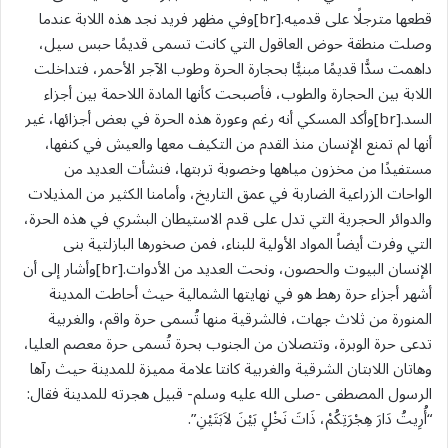
قطعها مترجلًا على قدميه.[br]وفي مظهر فريد نجد هذه اللابة عندما
وصلت منطقة حوض العاقول التي كانت تسمى قديمًا حبس سيل،
داهمت سدًّا قديمًا مبنيًّا بحجارة الحرة وطوب الآجر الأحمر، فتداخلت
اللابة بين الحجارة والطوب، فأصبحت كأنها المادة اللاحمة بين أجزاء
السد.[br]وأكد المسكي أنه رغم وعورة هذه الحرة في بعض أجزائها، غير
أنها لم تمنع الإنسان منذ القدم من التكيف معها والعيش في كنفها،
مستفيدًا من مخزون مياهها وخصوبة تربتها، فنشأت العديد من
الواحات الزراعية الضاربة في عمق التاريخ، وأمامنا الكثير من المذيلات
والدوائر الحجرية التي تدل على قدم الاستيطان البشري في هذه الحرة،
التي وفرت أيضاً المواد الأولية للبناء، فمن صخورها البازلتية بنى
الإنسان البيوت والحصون، ونحت العديد من الأدوات.[br]وأشار إلى أن
أشهر أجزاء حرة رهط هو في نهايتها الشمالية حيث أحاطت المدينة
المنورة من ثلاث جهات، فالشرقية منها تُسمى حرة واقم، والغربية
تدعى حرة الوبرة، وتتصلان من الجنوب بحرة تُسمى حرة معصم العليا،
وهاتان اللابتان الشرقية والغربية كانتا علامة مميزة للمدينة حيث رآها
الرسول المصطفى -صلى الله عليه وسلم- قبيل هجرته للمدينة فقال:
“أُرِيتُ دَارَ هِجْرَتِكُمْ، ذَاتَ نَخْلٍ بَيْنَ لاَبَتَيْنِ”.