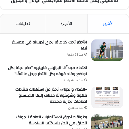
مانشيني يُعلن قائمة الأخضر لمواجهتي اليابان والبحرين
الأشهر
الأخيرة
تعليقات
الأخضر تحت 15 عامًا يجري تدريباته في معسكر
أبها
منذ 38 دقيقة
الاتحاد مودِّعًا البرازيلي فابينيو: “حضر نجمًا بكل
تواضع وقاد فريقه بكل اقتدار ورحل عاشقًا”
منذ ساعة واحدة
«الغذاء والدواء» تحذر من استهلاك منتجات
قهوة وشوكولاتة مضاف إليها الجينسنغ
لعلامات تجارية محددة
منذ ساعتين
بطولة صندوق الاستثمارات العامة للجولف
تنطلق في لندن بنسختها السادسة