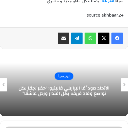
مجاناً
انقر هنا
ليصلك كل ماهو جديد و حصري .
source akhbaar24
واتساب
تيلقرام
مشاركة عبر البريد
الرئيسية
الاتحاد مودِّعًا البرازيلي فابينيو: “حضر نجمًا بكل
تواضع وقاد فريقه بكل اقتدار ورحل عاشقًا”