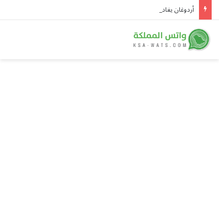
أردوغان يغادر أنقرة متوجهاً إلى جدة.. وقمة الدفاع الثلاثية تنعقد اليوم برئاسة ولي العهد