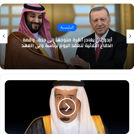
الرئيسية
أردوغان يغادر أنقرة متوجهاً إلى جدة.. وقمة
الدفاع الثلاثية تنعقد اليوم برئاسة ولي العهد
بموافقة
كريمة..
التركي
والشمسان
إمامين
للحرم
المكي