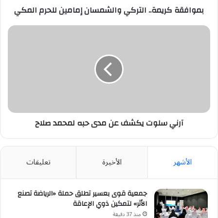
بموافقة كريمة.. التركي والشمسان إمامين للحرم المكي
آرني
سلوت
يكشف
عن
مدى
حبه
لمحمد
صلاح
آرني سلوت يكشف عن مدى حبه لمحمد صلاح
الأشهر
الأخيرة
تعليقات
جمعية قوى بعسير تطلق حملة «الرياضة تصنع
الأثر» لتمكين ذوي الإعاقة
منذ 37 دقيقة