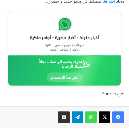
مجاناً
انقر هنا
ليصلك كل ماهو جديد و حصري .
أخبار عاجلة - أخبار حصرية - أوامر ملكية
منوعات | فيديو | صور | تقنية
رياضة | وظائف | صحة
إشترك بخدمة الواتساب مجاناً
لتصلك الرسائل
انقر هنا للإنضمام
Source ajel
واتساب
تيلقرام
مشاركة عبر البريد