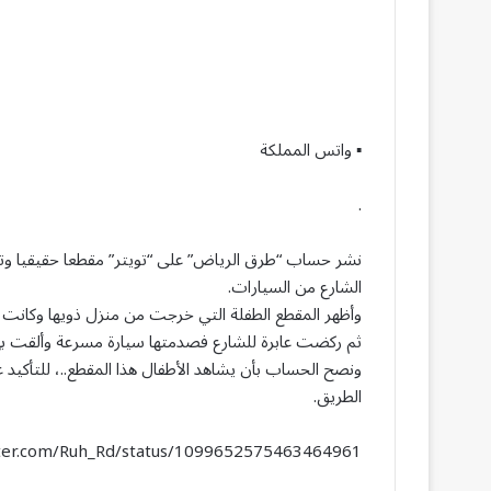
▪ واتس المملكة
.
نشر حساب “طرق الرياض” على “تويتر” مقطعا حقيقيا وتوعو
الشارع من السيارات.
وأظهر المقطع الطفلة التي خرجت من منزل ذويها وكانت س
ثم ركضت عابرة للشارع فصدمتها سيارة مسرعة وألقت بها 
ونصح الحساب بأن يشاهد الأطفال هذا المقطع..، للتأكيد ع
الطريق.
itter.com/Ruh_Rd/status/1099652575463464961