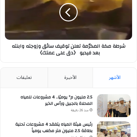
المكرّمة
تعلن
توقيف
سائق
وزوجته
وابنته
بعد
فيديو
شرطة مكة المكرّمة تعلن توقيف سائق وزوجته وابنته
《دق
بعد فيديو 《دق على عمتك》
على
عمتك》
الأشهر
الأخيرة
تعليقات
2.5 مليون م³ يوميًا.. 4 مشروعات للمياه
المحلاة بالجبيل ورأس الخير
منذ 26 دقيقة
رئيس هيئة المياه يتفقد 4 مشروعات تحلية
بطاقة 2.5 مليون متر مكعب يومياً