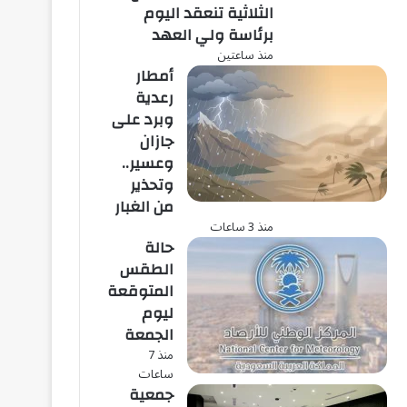
الثلاثية تنعقد اليوم
برئاسة ولي العهد
منذ ساعتين
أمطار
رعدية
وبرد على
جازان
وعسير..
وتحذير
من الغبار
منذ 3 ساعات
حالة
الطقس
المتوقعة
ليوم
الجمعة
منذ 7
ساعات
جمعية