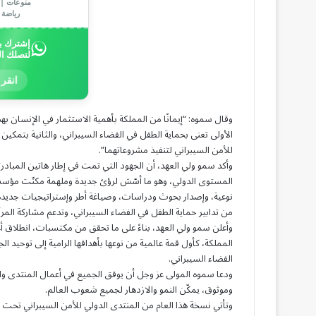
منوعات | ف
رياضة 
إشترك بخ
لتصلك ا
انقر 
الأولى تعنى بحماية الطفل في الفضاء السيبراني، والثانية بتمك
للأمن السيبراني لتنفيذ مشروعاتهما”.
وأكد سمو ولي العهد، أن الجهود التي تمت في إطار هاتين المبادر
المستوى الدولي، وهو ما أسّسَ لرؤىً جديدة وملهمة مكنّت مؤسس
نوعية، وإصدار بحوث ودراسات، وصياغة أطر وإستراتيجيات جديدة ت
من تدابير حماية الطفل في الفضاء السيبراني، وتدعم مشاركة المرأ
وأعلن سمو ولي العهد، بناءً على ما تحقق من مكتسبات، انطلاق أع
المملكة، كأول قمة عالمية من نوعها بأهدافها الرامية إلى توحيد الج
الفضاء السيبراني.
ودعا سموه المولى عز وجل أن يوفق الجميع في أعمال المنتدى وا
وموثوق، يمكّن النمو والازدهار لجميع شعوب العالم.
وتأتي نسخة هذا العام من المنتدى الدولي للأمن السيبراني تحت