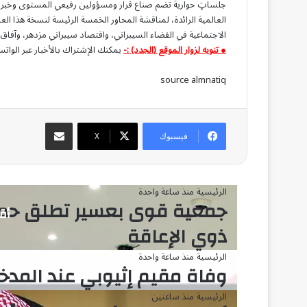
جلساتٍ حوارية تضم صناع قرار ومسؤولين رفيعي المستوى وخبراء
العالمية الرائدة، لمناقشة المحاور الخمسة الرئيسة لنسخة هذا العام،
الاجتماعية في الفضاء السيبراني، واقتصاد سيبراني مزدهر، وآفاق 
● تنويه لزوار الموقع (الجدد) :-
يمكنك الإشتراك بالأخبار عبر الواتس
source almnatiq
مشاركة عبر البريد
فيسبوك
‫X
الرئيسية
منذ ساعة واحدة
جمعية قوى بعسير تطلق حملة 
أقر
ذوي الإعاقة
الرئيسية
منذ ساعة واحدة
وفاة مقيم إثيوبي عند المدخ
الرئيسية
منذ ساعتين