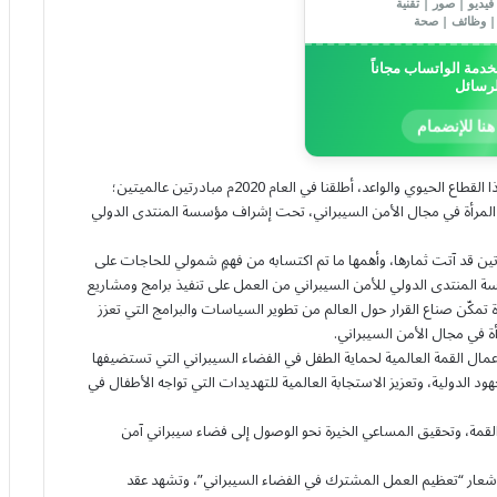
يديو | صور | تقنية
| وظائف | صحة
دمة الواتساب مجاناً
لرسائل
هنا للإنضمام
وقال سموه: “إيمانًا من المملكة بأهمية الاستثمار في الإنسان بهذا القطاع الحيوي والواعد، أطلقنا في العام 2020م مبادرتين عالميتين؛
ين المرأة في مجال الأمن السيبراني، تحت إشراف مؤسسة المنتدى الدولي
تين قد آتت ثمارها، وأهمها ما تم اكتسابه من فهمٍ شمولي للحاجات على
ة المنتدى الدولي للأمن السيبراني من العمل على تنفيذ برامج ومشاريع
مكّن صناع القرار حول العالم من تطوير السياسات والبرامج التي تعزز
ة في مجال الأمن السيبراني.
مال القمة العالمية لحماية الطفل في الفضاء السيبراني التي تستضيفها
هود الدولية، وتعزيز الاستجابة العالمية للتهديدات التي تواجه الأطفال في
لقمة، وتحقيق المساعي الخيرة نحو الوصول إلى فضاء سيبراني آمن
 شعار “تعظيم العمل المشترك في الفضاء السيبراني”، وتشهد عقد