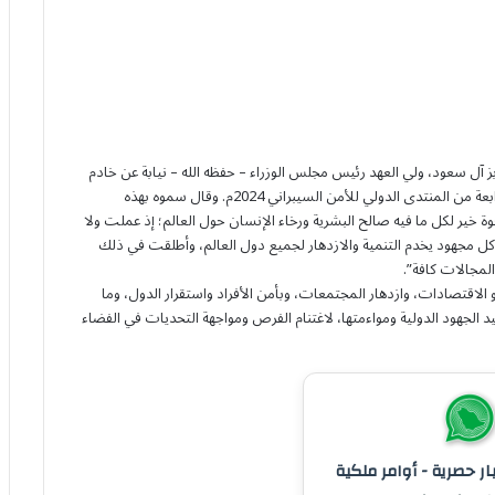
ل سعود، ولي العهد رئيس مجلس الوزراء – حفظه الله – نيابة عن خادم
الحرمين الشريفين – أيَّده الله – بالمشاركين في أعمال النسخة الرابعة من المنتدى الدولي للأمن السيبراني 2024م. وقال سموه بهذه
وة خير لكل ما فيه صالح البشرية ورخاء الإنسان حول العالم؛ إذ عملت ولا
 كل مجهود يخدم التنمية والازدهار لجميع دول العالم، وأطلقت في ذلك
المجالات كافة”.
الاقتصادات، وازدهار المجتمعات، وبأمن الأفراد واستقرار الدول، وما
يد الجهود الدولية ومواءمتها، لاغتنام الفرص ومواجهة التحديات في الفضاء
بار حصرية - أوامر ملكية