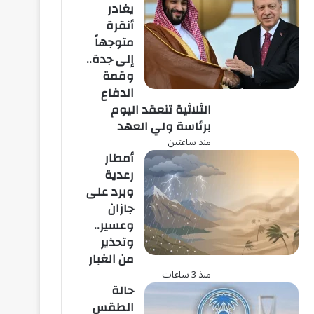
يغادر
أنقرة
متوجهاً
إلى جدة..
وقمة
الدفاع
الثلاثية تنعقد اليوم
برئاسة ولي العهد
منذ ساعتين
أمطار
رعدية
وبرد على
جازان
وعسير..
وتحذير
من الغبار
منذ 3 ساعات
حالة
الطقس