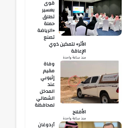
قوى
بعسير
تطلق
حملة
«الرياضة
تصنع
الأثر» لتمكين ذوي
الإعاقة
منذ ساعة واحدة
وفاة
مقيم
إثيوبي
عند
المدخل
الشمالي
لمحافظة
الأفلاج
منذ ساعة واحدة
أردوغان