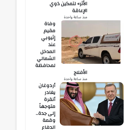
الأثر» لتمكين ذوي
الإعاقة
منذ ساعة واحدة
وفاة
مقيم
إثيوبي
عند
المدخل
الشمالي
لمحافظة
الأفلاج
منذ ساعة واحدة
أردوغان
يغادر
أنقرة
متوجهاً
إلى جدة..
وقمة
الدفاع