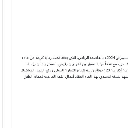
انطلقت، اليوم، أعمال النسخة الرابعة من المنتدى الدولي للأمن السيبراني 2024م بالعاصمة الرياض، الذي يعقد تحت رعاية كريمة من خادم
لله -، ويجمع عدداً من المسؤولين الدوليين رفيعي المستوى؛ من رؤساء
وزراء ووزراء، وصناع قرار وسياسات، وقادة فكر، ومدراء تنفيذيين، من أكثر من 120 دولة، وذلك لتعزيز التعاون الدولي ودفع العمل المشترك
د نسخة المنتدى لهذا العام انعقاد أعمال القمة العالمية لحماية الطفل