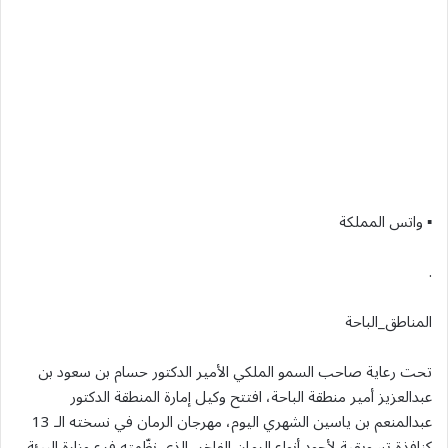
▪︎ واتس المملكة
.
المناطق_الباحة
تحت رعاية صاحب السمو الملكي الأمير الدكتور حسام بن سعود بن
عبدالعزيز أمير منطقة الباحة، افتتح وكيل إمارة المنطقة الدكتور
عبدالمنعم بن ياسين الشهري اليوم، مهرجان الرمان في نسخته الـ 13
كنافذة تسويقية لأجود أنواع الرمان الفاخر، الذي نظّمته فرع وزارة البيئة