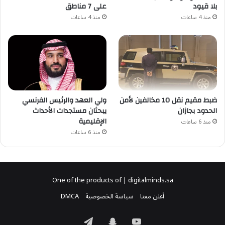
بلا قيود
على 7 مناطق
منذ 4 ساعات
منذ 4 ساعات
ضبط مقيم نقل 10 مخالفين لأمن
ولي العهد والرئيس الفرنسي
الحدود بجازان
يبحثان مستجدات الأحداث
الإقليمية
منذ 6 ساعات
منذ 6 ساعات
One of the products of | digitalminds.sa
أعلن معنا
سياسة الخصوصية
DMCA
‫YouTube
سناب
تيلقرام