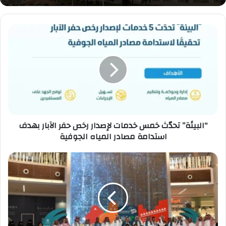
“البيئة”
تحدّث
خمس
خدمات
لإصدار
رخص
حفر
الآبار
بهدف
استدامة
“البيئة” تحدّث خمس خدمات لإصدار رخص حفر الآبار بهدف
مصادر
استدامة مصادر المياه الجوفية
المياه
الجوفية
تجمع
تبوك
الصحي
يدشن
فعاليات
الكشف
المبكر