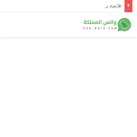
الأرصاد يحذر من رياح نشطة وتدنٍ في الرؤية على 4 محافظات بمنطقة مكة المكرمة