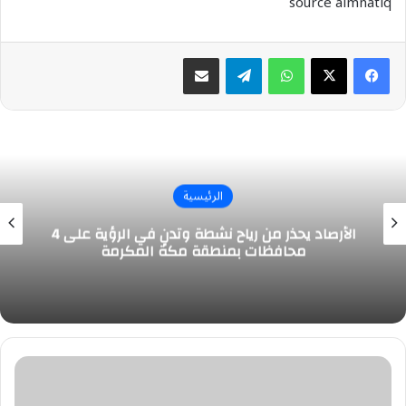
source almnatiq
واتساب
تيلقرام
مشاركة عبر البريد
الرئيسية
الأرصاد يحذر من رياح نشطة وتدنٍ في الرؤية على 4
محافظات بمنطقة مكة المكرمة
“الأرصاد”:
أمطار
على